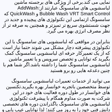
نمایی می کند.برخی از ویژگی های برجسته ماشین
لباسشویی های سامسونگ عبارتند از:AddWash
Bubble Wash VRT Smart Control و QuickWash که
سامسونگ ازتمامی این تکنولوژی های پیچیده و جدید در
جهت شستشوی سریع تر تمیزتر و همچنین به صرفه تر از
نظر مصرف انرژی بهره می گیرد.
بنابراین در مواقعی که لباسشویی های سامسونگ با این
تکنولوژی پیشرفته دچار مشکل می شوند حتما نیاز است
که از یک تعمیرکار حرفه ای لباسشویی سامسونگ کمک
بگیرید که توانایی و تخصص سرویس و یا تعمیر ماشین
لباسشویی سامسونگ شما را داشته باشد.اگر شما هم با
چنین دغدغه هایی رو برو هستید
می توانید از خدمات تعمیرات لباسشویی سامسونگ
توسط متخصصین باتجربه خوانسار بهره بگیرید.تکنسین
های خوانسار در طول دوره فعالیت های خود در این
شرکت به صورت مداوم همگام با پیشرفت تکنولوژی
لباسشویی های سامسونگ باگذراندن دوره های تخصصی
دانش فنی خود را به روز می کنند؛ لذا توانایی عیب یابی و