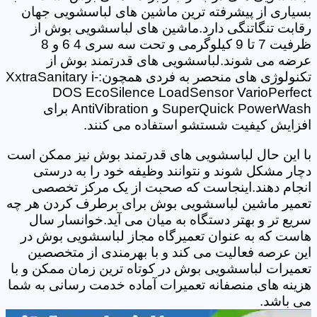
بسیاری از پیشرفته ترین ماشین های لباسشویی جهان
رقابت تنگاتنگی دارد.ماشین های لباسشویی بوش از
ظرفیت 7 تا 9 کیلوگرمی و تحت سه سری 4 6 و 8
عرضه می شوند.لباسشویی های قدرتمند بوش از
تکنولوژی های منحصر به فردی همچون:XxtraSanitary i-
DOS EcoSilence LoadSensor VarioPerfect
SuperQuick PowerWash و AntiVibration برای
افزایش کیفیت شستشو استفاده می کنند.
با این حال لباسشویی های قدرتمند بوش نیز ممکن است
دچار مشکل شوند و نتوانند وظیفه خود را به درستی
انجام دهند.اینجاست که صحبت از یک مرکز تخصصی
تعمیر ماشین لباسشویی بوش برای برطرف کردن هر چه
سریع تر و بهتر دستگاه به میان می آید.خوانسار سال
هاست که به عنوان تعمیرگاه مجاز لباسشویی بوش در
این عرصه فعالیت می کند و با بهرمندی از متخصصین
تعمیرات لباسشویی بوش در کوتاه ترین زمان ممکن و با
هزینه های منصفانه تعمیرات آماده خدمت رسانی به شما
می باشد.