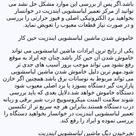
باشد.اگر پس از بررسی این موارد مشکل حل نشد می
توانید از مرکز تعمیر لباسشویی ایندزیت در خوانسار
بخواهید برد الکترونیکی اصلی و فیوز حرارتی را بررسی
و در صورت نیاز قطعات معیوب را تعویض نماید.
خاموش شدن ماشین لباسشویی ایندزیت حین کار
یکی از رایج ترین ایرادات ماشین لباسشویی می تواند
خاموش شدن آن حین کار باشد.چنان چه ایراد به موقع
رفع نشود می تواند موجب بروز آسیب های جدی تر
شود.مهم ترین دلیل خاموش شدن ماشین لباسشویی
می تواند مربوط به نوسانات برق باشد.همچنین اگر خازن
پارازیت گیر دستگاه بسوزد یا برد اصلی معیوب شود
دستگاه خاموش خواهد شد.دلایل بعدی که باید بررسی
شوند سلامت المنت میکروسوییچ درب شیر برقی و زبانه
درب دستگاه هستند.بنابراین هر چه سریع تر از تکنسین
تعمیر لباسشویی ایندزیت در خوانسار بخواهید دستگاه را
بررسی نموده و ایراد را رفع کند.
نچرخیدن دیگ ماشین لباسشویی ایندزیت