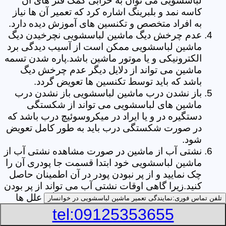
لباسشویی می توان به خرابی کمک فنر های آن
کاسه نمد و بلبرینگ اشاره کرد که تعمیر آن ها نیاز
به افراد متخصص و تکنسین های آموزش دیده دارد.
عدم چرخش دیگ ماشین لباسشویی نچرخیدن دیگ
ماشین لباسشویی ممکن است از آسیب دیدگی برد
الکترونیکی و یا موتور ماشین باشد.پاره شدن تسمه
ماشین می تواند از دلایل دیگر عدم چرخش دیگ
باشد که باید توسط تکنسین ها تعویض گردد.
باز نشدن درب ماشین لباسشویی باز نشدن درب
ماشین های لباسشویی می تواند از شکستگی
دستگیره در و یا ایراد در میکروسوئیچ درب باشد که
در صورت شکستگی درب باید به طور کامل تعویض
شود.
نشتی آب از ماشین در صورت مشاهده نشتی آب از
ماشین لباسشویی خود ابتدا قسمت جا پودری آن را
چک نمایید و از پر نبودن پودر در آن اطمینان حاصل
کنید.زیرا گاهی اوقات نشتی آب می تواند از پر بودن
بیش از حد جا پودری از پودر باشد.از دیگر علل ها
تلفن تماس فوری:
نمایندگی تعمیر ماشین لباسشویی در خوانسار
می توان به پارگی لاستیک دور درب ماشین شلنگ
tel:09125353655
تخلیه خرطومی زیر دیگ و یا شکستگی دیگ ماشین