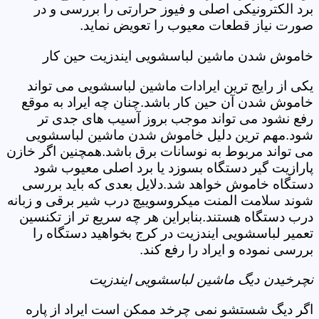
برد الکترونیکی اصلی و فیوز حرارتی را بررسی و در
صورت نیاز قطعات معیوب را تعویض نماید.
خاموش شدن ماشین لباسشویی ایندزیت حین کار
یکی از رایج ترین ایرادات ماشین لباسشویی می تواند
خاموش شدن آن حین کار باشد.چنان چه ایراد به موقع
رفع نشود می تواند موجب بروز آسیب های جدی تر
شود.مهم ترین دلیل خاموش شدن ماشین لباسشویی
می تواند مربوط به نوسانات برق باشد.همچنین اگر خازن
پارازیت گیر دستگاه بسوزد یا برد اصلی معیوب شود
دستگاه خاموش خواهد شد.دلایل بعدی که باید بررسی
شوند سلامت المنت میکروسوییچ درب شیر برقی و زبانه
درب دستگاه هستند.بنابراین هر چه سریع تر از تکنسین
تعمیر لباسشویی ایندزیت در کرج بخواهید دستگاه را
بررسی نموده و ایراد را رفع کند.
نچرخیدن دیگ ماشین لباسشویی ایندزیت
اگر دیگ شستشو نمی چرخد ممکن است ایراد از پاره