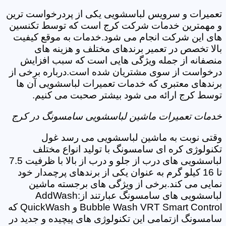
تعمیرات و سرویس لباسشویی یکی از پردرخواست ترین
و مهمترین خدمات شرکت کرج است که توسط تکنسین
های این شرکت انجام می شود.خدمات به موقع کیفیت
بالا تخصص در تعمیر برندهای مختلف و هزینه های
منصفانه از جمله ویژگی هایی است که سبب افزایش
درخواست از سوی مشتریان شده است.درباره برخی از
برندهای معتبری که خدمات تعمیرات لباسشویی آن ها
توسط کرج ارائه می شود بیشتر صحبت می کنیم.
خدمات تعمیرات ماشین لباسشویی سامسونگ در کرج
وقتی نوبت به ماشین لباسشویی می رسد غول
تکنولوژی کره ای سامسونگ با تولید انواع مختلف
لباسشویی های درب از جلو و درب از بالا با ظرفیت 7.5
تا 16 کیلو گرم به عنوان یکی از برندهای پرچمدار خود
نمایی می کند.برخی از ویژگی های برجسته ماشین
لباسشویی های سامسونگ عبارتند از:AddWash
Bubble Wash VRT Smart Control و QuickWash که
سامسونگ ازتمامی این تکنولوژی های پیچیده و جدید در