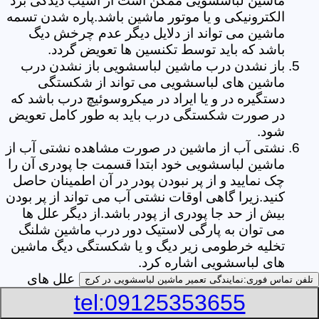
ماشین لباسشویی ممکن است از آسیب دیدگی برد
الکترونیکی و یا موتور ماشین باشد.پاره شدن تسمه
ماشین می تواند از دلایل دیگر عدم چرخش دیگ
باشد که باید توسط تکنسین ها تعویض گردد.
باز نشدن درب ماشین لباسشویی باز نشدن درب
ماشین های لباسشویی می تواند از شکستگی
دستگیره در و یا ایراد در میکروسوئیچ درب باشد که
در صورت شکستگی درب باید به طور کامل تعویض
شود.
نشتی آب از ماشین در صورت مشاهده نشتی آب از
ماشین لباسشویی خود ابتدا قسمت جا پودری آن را
چک نمایید و از پر نبودن پودر در آن اطمینان حاصل
کنید.زیرا گاهی اوقات نشتی آب می تواند از پر بودن
بیش از حد جا پودری از پودر باشد.از دیگر علل ها
می توان به پارگی لاستیک دور درب ماشین شلنگ
تخلیه خرطومی زیر دیگ و یا شکستگی دیگ ماشین
های لباسشویی اشاره کرد.
خشک نکردن لباس ها یکی از بیشترین علل های
تلفن تماس فوری:
نمایندگی تعمیر ماشین لباسشویی در کرج
خشک نکردن لباس ها توسط ماشین های
tel:09125353655
لباسشویی پر کردن دیگ آن ها بیش از حد ظرفیت