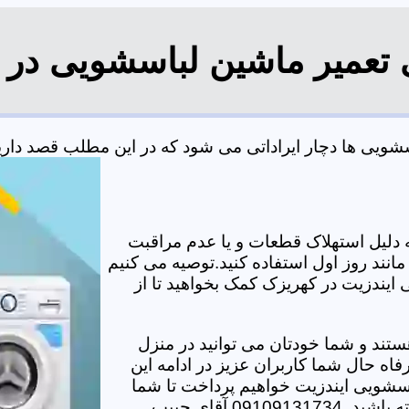
 تعمیر ماشین لباسشویی در
یی ها دچار ایراداتی می شود که در این مطلب قصد داریم ب
دلیل استهلاک قطعات و یا عدم مراقبت
مانند روز اول استفاده کنید.توصیه می کنیم
 ایندزیت در کهریزک کمک بخواهید تا از
تند و شما خودتان می توانید در منزل
اه حال شما کاربران عزیز در ادامه این
سشویی ایندزیت خواهیم پرداخت تا شما
دیگر برای هر مشکلی نیاز به حضور تکنسین در منزل نداشته باشید. 09109131734 آقای حبیب