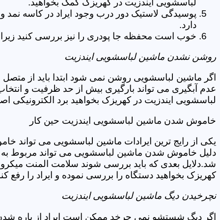
لباسشویی ایندزیت در کهریزک کمک بخواهید.
پوسیدگی لاستیک دور درب وجود ایراد در کاسه نمد و
دارد.
خوب است محفظه جا پودری را نیز بررسی کنید زیرا 
روشن نشدن ماشین لباسشویی ایندزیت
اگر ماشین لباسشویی روشن نمی شود ابتدا باید از متصل 
عدم آبگیری می تواند بارگیری بیش از حد ظرفیت و انتخا
لباسشویی ایندزیت در کهریزک بخواهید برد الکترونیکی اص
خاموش شدن ماشین لباسشویی ایندزیت حین کار
یکی از رایج ترین ایرادات ماشین لباسشویی می تواند خا
دلیل خاموش شدن ماشین لباسشویی می تواند مربوط به نو
شد.دلایل بعدی که باید بررسی شوند سلامت المنت میکروسو
کهریزک بخواهید دستگاه را بررسی نموده و ایراد را رفع کند
نچرخیدن دیگ ماشین لباسشویی ایندزیت
اگر دیگ شستشو نمی چرخد ممکن است ایراد از پاره شدن ت