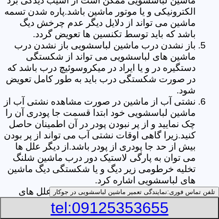
ماشین لباسشویی ممکن است از آسیب دیدگی برد
الکترونیکی و یا موتور ماشین باشد.پاره شدن تسمه
ماشین می تواند از دلایل دیگر عدم چرخش دیگ
باشد که باید توسط تکنسین ها تعویض گردد.
باز نشدن درب ماشین لباسشویی باز نشدن درب
ماشین های لباسشویی می تواند از شکستگی
دستگیره در و یا ایراد در میکروسوئیچ درب باشد که
در صورت شکستگی درب باید به طور کامل تعویض
شود.
نشتی آب از ماشین در صورت مشاهده نشتی آب از
ماشین لباسشویی خود ابتدا قسمت جا پودری آن را
چک نمایید و از پر نبودن پودر در آن اطمینان حاصل
کنید.زیرا گاهی اوقات نشتی آب می تواند از پر بودن
بیش از حد جا پودری از پودر باشد.از دیگر علل ها
می توان به پارگی لاستیک دور درب ماشین شلنگ
تخلیه خرطومی زیر دیگ و یا شکستگی دیگ ماشین
های لباسشویی اشاره کرد.
خشک نکردن لباس ها یکی از بیشترین علل های
تلفن تماس فوری:
نمایندگی تعمیر ماشین لباسشویی در جوکار
خشک نکردن لباس ها توسط ماشین های
tel:09125353655
لباسشویی پر کردن دیگ آن ها بیش از حد ظرفیت