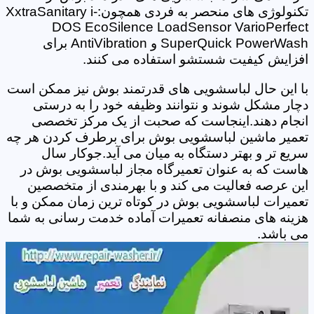
تکنولوژی های منحصر به فردی همچون:XxtraSanitary i-
DOS EcoSilence LoadSensor VarioPerfect
SuperQuick PowerWash و AntiVibration برای
افزایش کیفیت شستشو استفاده می کنند.
با این حال لباسشویی های قدرتمند بوش نیز ممکن است
دچار مشکل شوند و نتوانند وظیفه خود را به درستی
انجام دهند.اینجاست که صحبت از یک مرکز تخصصی
تعمیر ماشین لباسشویی بوش برای برطرف کردن هر چه
سریع تر و بهتر دستگاه به میان می آید.جوکار سال
هاست که به عنوان تعمیرگاه مجاز لباسشویی بوش در
این عرصه فعالیت می کند و با بهرمندی از متخصصین
تعمیرات لباسشویی بوش در کوتاه ترین زمان ممکن و با
هزینه های منصفانه تعمیرات آماده خدمت رسانی به شما
می باشد.