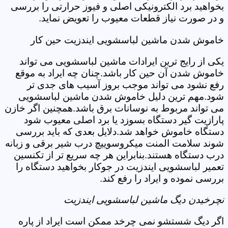
بخواهید برد الکترونیکی اصلی و فیوز حرارتی را بررسی
و در صورت نیاز قطعات معیوب را تعویض نماید.
خاموش شدن ماشین لباسشویی ایندزیت حین کار
یکی از رایج ترین ایرادات ماشین لباسشویی می تواند
خاموش شدن آن حین کار باشد.چنان چه ایراد به موقع
رفع نشود می تواند موجب بروز آسیب های جدی تر
شود.مهم ترین دلیل خاموش شدن ماشین لباسشویی
می تواند مربوط به نوسانات برق باشد.همچنین اگر خازن
پارازیت گیر دستگاه بسوزد یا برد اصلی معیوب شود
دستگاه خاموش خواهد شد.دلایل بعدی که باید بررسی
شوند سلامت المنت میکروسوییچ درب شیر برقی و زبانه
درب دستگاه هستند.بنابراین هر چه سریع تر از تکنسین
تعمیر لباسشویی ایندزیت در جوکار بخواهید دستگاه را
بررسی نموده و ایراد را رفع کند.
نچرخیدن دیگ ماشین لباسشویی ایندزیت
اگر دیگ شستشو نمی چرخد ممکن است ایراد از پاره