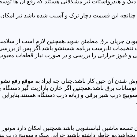
 دیگ و هیدرواستات نیز مشکلاتی هستند که رفع آن ها تو
چنانچه این قسمت دچار ترک و آسیب شده باشد نیز امکان 
بودن جریان برق مطمئن شوید.همچنین لازم است از سلامت ک
ب تنظیمات نادرست برنامه شستشو باشد.اگر پس از بررسی 
لی و فیوز حرارتی را بررسی و در صورت نیاز قطعات معیوب 
موش شدن آن حین کار باشد.چنان چه ایراد به موقع رفع نش
سانات برق باشد.همچنین اگر خازن پارازیت گیر دستگاه 
ییچ درب شیر برقی و زبانه درب دستگاه هستند.بنابراین ه
سمه ماشین لباسشویی باشد.همچنین امکان دارد موتور و یا
بخواهید.به خاطر داشته باشید خرابی میکرو سوییچ درب نی