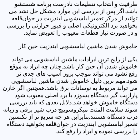
ظرفیت و انتخاب تنظیمات نادرست برنامه شستشو
باشد.اگر پس از بررسی این موارد مشکل حل نشد می
توانید از مرکز تعمیر لباسشویی ایندزیت در جوان‌قلعه
بخواهید برد الکترونیکی اصلی و فیوز حرارتی را بررسی
و در صورت نیاز قطعات معیوب را تعویض نماید.
خاموش شدن ماشین لباسشویی ایندزیت حین کار
یکی از رایج ترین ایرادات ماشین لباسشویی می تواند
خاموش شدن آن حین کار باشد.چنان چه ایراد به موقع
رفع نشود می تواند موجب بروز آسیب های جدی تر
شود.مهم ترین دلیل خاموش شدن ماشین لباسشویی
می تواند مربوط به نوسانات برق باشد.همچنین اگر خازن
پارازیت گیر دستگاه بسوزد یا برد اصلی معیوب شود
دستگاه خاموش خواهد شد.دلایل بعدی که باید بررسی
شوند سلامت المنت میکروسوییچ درب شیر برقی و زبانه
درب دستگاه هستند.بنابراین هر چه سریع تر از تکنسین
تعمیر لباسشویی ایندزیت در جوان‌قلعه بخواهید دستگاه
را بررسی نموده و ایراد را رفع کند.