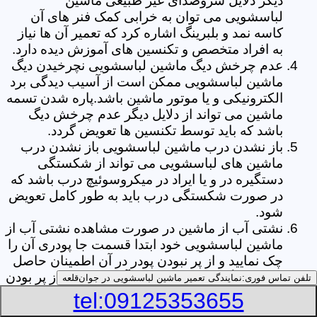
دیگر دلایل سروصدای غیر طبیعی ماشین
لباسشویی می توان به خرابی کمک فنر های آن
کاسه نمد و بلبرینگ اشاره کرد که تعمیر آن ها نیاز
به افراد متخصص و تکنسین های آموزش دیده دارد.
عدم چرخش دیگ ماشین لباسشویی نچرخیدن دیگ
ماشین لباسشویی ممکن است از آسیب دیدگی برد
الکترونیکی و یا موتور ماشین باشد.پاره شدن تسمه
ماشین می تواند از دلایل دیگر عدم چرخش دیگ
باشد که باید توسط تکنسین ها تعویض گردد.
باز نشدن درب ماشین لباسشویی باز نشدن درب
ماشین های لباسشویی می تواند از شکستگی
دستگیره در و یا ایراد در میکروسوئیچ درب باشد که
در صورت شکستگی درب باید به طور کامل تعویض
شود.
نشتی آب از ماشین در صورت مشاهده نشتی آب از
ماشین لباسشویی خود ابتدا قسمت جا پودری آن را
چک نمایید و از پر نبودن پودر در آن اطمینان حاصل
کنید.زیرا گاهی اوقات نشتی آب می تواند از پر بودن
تلفن تماس فوری:
نمایندگی تعمیر ماشین لباسشویی در جوان‌قلعه
بیش از حد جا پودری از پودر باشد.از دیگر علل ها
tel:09125353655
می توان به پارگی لاستیک دور درب ماشین شلنگ