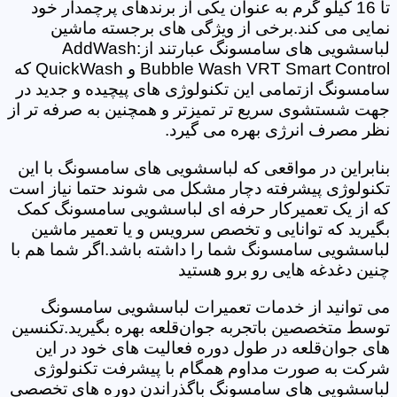
تا 16 کیلو گرم به عنوان یکی از برندهای پرچمدار خود
نمایی می کند.برخی از ویژگی های برجسته ماشین
لباسشویی های سامسونگ عبارتند از:AddWash
Bubble Wash VRT Smart Control و QuickWash که
سامسونگ ازتمامی این تکنولوژی های پیچیده و جدید در
جهت شستشوی سریع تر تمیزتر و همچنین به صرفه تر از
نظر مصرف انرژی بهره می گیرد.
بنابراین در مواقعی که لباسشویی های سامسونگ با این
تکنولوژی پیشرفته دچار مشکل می شوند حتما نیاز است
که از یک تعمیرکار حرفه ای لباسشویی سامسونگ کمک
بگیرید که توانایی و تخصص سرویس و یا تعمیر ماشین
لباسشویی سامسونگ شما را داشته باشد.اگر شما هم با
چنین دغدغه هایی رو برو هستید
می توانید از خدمات تعمیرات لباسشویی سامسونگ
توسط متخصصین باتجربه جوان‌قلعه بهره بگیرید.تکنسین
های جوان‌قلعه در طول دوره فعالیت های خود در این
شرکت به صورت مداوم همگام با پیشرفت تکنولوژی
لباسشویی های سامسونگ باگذراندن دوره های تخصصی