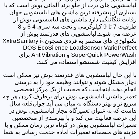
لباسشویی های درب از جلو برند آلمانی بوش است که با
بسیاری از پیشرفته ترین ماشین های لباسشویی جهان
رقابت تنگاتنگی دارد.ماشین های لباسشویی بوش از
ظرفیت 7 تا 9 کیلوگرمی و تحت سه سری 4 6 و 8
عرضه می شوند.لباسشویی های قدرتمند بوش از
تکنولوژی های منحصر به فردی همچون:XxtraSanitary i-
DOS EcoSilence LoadSensor VarioPerfect
SuperQuick PowerWash و AntiVibration برای
افزایش کیفیت شستشو استفاده می کنند.
با این حال لباسشویی های قدرتمند بوش نیز ممکن است
دچار مشکل شوند و نتوانند وظیفه خود را به درستی
انجام دهند.اینجاست که صحبت از یک مرکز تخصصی
تعمیر ماشین لباسشویی بوش برای برطرف کردن هر چه
سریع تر و بهتر دستگاه به میان می آید.جوان‌قلعه سال
هاست که به عنوان تعمیرگاه مجاز لباسشویی بوش در
این عرصه فعالیت می کند و با بهرمندی از متخصصین
تعمیرات لباسشویی بوش در کوتاه ترین زمان ممکن و با
هزینه های منصفانه تعمیرات آماده خدمت رسانی به شما