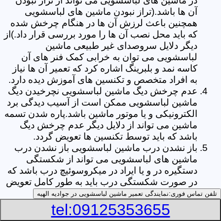
در ماشین های لباسشویی می تواند از تراز نبودن
آن ها باشد.(تراز نبودن ماشین های لباسشویی
همچنین باعث لرزش آن ها در هنگام چرخش شده
که باید محل نصب آن ها را مورد بررسی قرار داد.)از
دیگر دلایل سروصدای غیر طبیعی ماشین
لباسشویی می توان به خرابی کمک فنر های آن
کاسه نمد و بلبرینگ اشاره کرد که تعمیر آن ها نیاز
به افراد متخصص و تکنسین های آموزش دیده دارد.
عدم چرخش دیگ ماشین لباسشویی نچرخیدن دیگ
ماشین لباسشویی ممکن است از آسیب دیدگی برد
الکترونیکی و یا موتور ماشین باشد.پاره شدن تسمه
ماشین می تواند از دلایل دیگر عدم چرخش دیگ
باشد که باید توسط تکنسین ها تعویض گردد.
باز نشدن درب ماشین لباسشویی باز نشدن درب
ماشین های لباسشویی می تواند از شکستگی
دستگیره در و یا ایراد در میکروسوئیچ درب باشد که
در صورت شکستگی درب باید به طور کامل تعویض
شود.
تلفن تماس فوری:
نمایندگی تعمیر ماشین لباسشویی در جوادیه الهیه
نشتی آب از ماشین در صورت مشاهده نشتی آب از
tel:09125353655
ماشین لباسشویی خود ابتدا قسمت جا پودری آن را