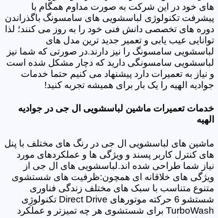
های خود در این شرکت به صورت مداوم همگام با
پیشرفت تکنولوژی لباسشویی های سامسونگ باگذراندن
دوره های تخصصی دانش فنی خود را به روز می کنند؛ لذا
توانایی عیب یابی و تعمیر جدید ترین مدل های
لباسشویی سامسونگ را نیز دارند.در صورتی که شما نیز
لباسشویی سامسونگی دارید که دچار مشکل شده است
و نیاز به تعمیرات دارد پیشنهاد می کنیم حتما خدمات
جوادیه الهیه را یک بار برای همیشه تجربه کنید!
خدمات تعمیرات ماشین لباسشویی ال جی در جوادیه
الهیه
ماشین های لباسشویی ال جی در رنگ های مختلف با پنل
های کنترل کاربر پسند و ویژگی ها و عملکردهای مورد
نیاز شما طراحی شده اند.لباسشویی های ال جی از
ویژگی های خلاقانه ای همچون:ظرفیت های شستشوی
متنوع متناسب با سبک های مختلف زندگی فناوری
شستشو 6 حرکته موتورهای Direct Drive تکنولوژِی
TurboWash برای شستشوی هر چه تمیزتر و عملکرد