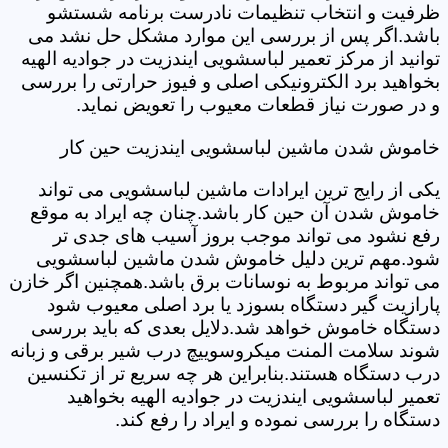
ظرفیت و انتخاب تنظیمات نادرست برنامه شستشو
باشد.اگر پس از بررسی این موارد مشکل حل نشد می
توانید از مرکز تعمیر لباسشویی ایندزیت در جوادیه الهیه
بخواهید برد الکترونیکی اصلی و فیوز حرارتی را بررسی
و در صورت نیاز قطعات معیوب را تعویض نماید.
خاموش شدن ماشین لباسشویی ایندزیت حین کار
یکی از رایج ترین ایرادات ماشین لباسشویی می تواند
خاموش شدن آن حین کار باشد.چنان چه ایراد به موقع
رفع نشود می تواند موجب بروز آسیب های جدی تر
شود.مهم ترین دلیل خاموش شدن ماشین لباسشویی
می تواند مربوط به نوسانات برق باشد.همچنین اگر خازن
پارازیت گیر دستگاه بسوزد یا برد اصلی معیوب شود
دستگاه خاموش خواهد شد.دلایل بعدی که باید بررسی
شوند سلامت المنت میکروسوییچ درب شیر برقی و زبانه
درب دستگاه هستند.بنابراین هر چه سریع تر از تکنسین
تعمیر لباسشویی ایندزیت در جوادیه الهیه بخواهید
دستگاه را بررسی نموده و ایراد را رفع کند.