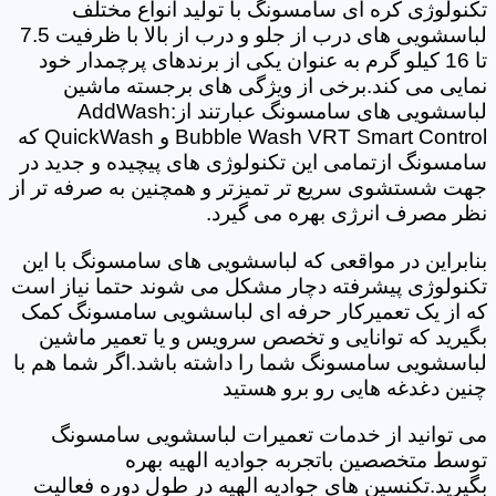
تکنولوژی کره ای سامسونگ با تولید انواع مختلف
لباسشویی های درب از جلو و درب از بالا با ظرفیت 7.5
تا 16 کیلو گرم به عنوان یکی از برندهای پرچمدار خود
نمایی می کند.برخی از ویژگی های برجسته ماشین
لباسشویی های سامسونگ عبارتند از:AddWash
Bubble Wash VRT Smart Control و QuickWash که
سامسونگ ازتمامی این تکنولوژی های پیچیده و جدید در
جهت شستشوی سریع تر تمیزتر و همچنین به صرفه تر از
نظر مصرف انرژی بهره می گیرد.
بنابراین در مواقعی که لباسشویی های سامسونگ با این
تکنولوژی پیشرفته دچار مشکل می شوند حتما نیاز است
که از یک تعمیرکار حرفه ای لباسشویی سامسونگ کمک
بگیرید که توانایی و تخصص سرویس و یا تعمیر ماشین
لباسشویی سامسونگ شما را داشته باشد.اگر شما هم با
چنین دغدغه هایی رو برو هستید
می توانید از خدمات تعمیرات لباسشویی سامسونگ
توسط متخصصین باتجربه جوادیه الهیه بهره
بگیرید.تکنسین های جوادیه الهیه در طول دوره فعالیت