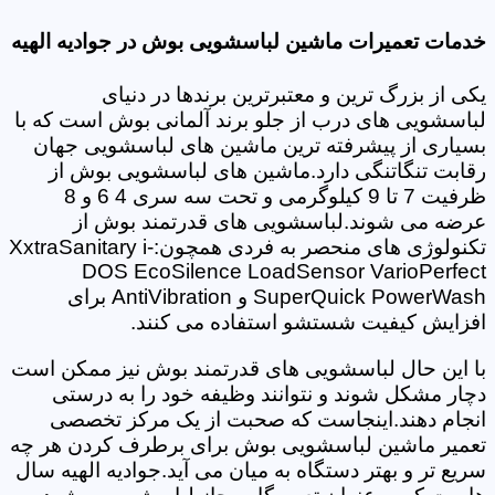
خدمات تعمیرات ماشین لباسشویی بوش در جوادیه الهیه
یکی از بزرگ ترین و معتبرترین برندها در دنیای
لباسشویی های درب از جلو برند آلمانی بوش است که با
بسیاری از پیشرفته ترین ماشین های لباسشویی جهان
رقابت تنگاتنگی دارد.ماشین های لباسشویی بوش از
ظرفیت 7 تا 9 کیلوگرمی و تحت سه سری 4 6 و 8
عرضه می شوند.لباسشویی های قدرتمند بوش از
تکنولوژی های منحصر به فردی همچون:XxtraSanitary i-
DOS EcoSilence LoadSensor VarioPerfect
SuperQuick PowerWash و AntiVibration برای
افزایش کیفیت شستشو استفاده می کنند.
با این حال لباسشویی های قدرتمند بوش نیز ممکن است
دچار مشکل شوند و نتوانند وظیفه خود را به درستی
انجام دهند.اینجاست که صحبت از یک مرکز تخصصی
تعمیر ماشین لباسشویی بوش برای برطرف کردن هر چه
سریع تر و بهتر دستگاه به میان می آید.جوادیه الهیه سال