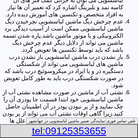
لباسشویی می توان به خرابی کمک فنر های آن
کاسه نمد و بلبرینگ اشاره کرد که تعمیر آن ها نیاز
به افراد متخصص و تکنسین های آموزش دیده دارد.
عدم چرخش دیگ ماشین لباسشویی نچرخیدن دیگ
ماشین لباسشویی ممکن است از آسیب دیدگی برد
الکترونیکی و یا موتور ماشین باشد.پاره شدن تسمه
ماشین می تواند از دلایل دیگر عدم چرخش دیگ
باشد که باید توسط تکنسین ها تعویض گردد.
باز نشدن درب ماشین لباسشویی باز نشدن درب
ماشین های لباسشویی می تواند از شکستگی
دستگیره در و یا ایراد در میکروسوئیچ درب باشد که
در صورت شکستگی درب باید به طور کامل تعویض
شود.
نشتی آب از ماشین در صورت مشاهده نشتی آب از
ماشین لباسشویی خود ابتدا قسمت جا پودری آن را
چک نمایید و از پر نبودن پودر در آن اطمینان حاصل
کنید.زیرا گاهی اوقات نشتی آب می تواند از پر بودن
بیش از حد جا پودری از پودر باشد.از دیگر علل ها
تلفن تماس فوری:
نمایندگی تعمیر ماشین لباسشویی در جهانشهر
می توان به پارگی لاستیک دور درب ماشین شلنگ
tel:09125353655
تخلیه خرطومی زیر دیگ و یا شکستگی دیگ ماشین