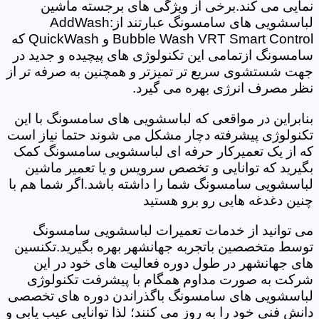
نمایی می کند.برخی از ویژگی های برجسته ماشین
لباسشویی های سامسونگ عبارتند از:AddWash
Bubble Wash VRT Smart Control و QuickWash که
سامسونگ ازتمامی این تکنولوژی های پیچیده و جدید در
جهت شستشوی سریع تر تمیزتر و همچنین به صرفه تر از
نظر مصرف انرژی بهره می گیرد.
بنابراین در مواقعی که لباسشویی های سامسونگ با این
تکنولوژی پیشرفته دچار مشکل می شوند حتما نیاز است
که از یک تعمیرکار حرفه ای لباسشویی سامسونگ کمک
بگیرید که توانایی و تخصص سرویس و یا تعمیر ماشین
لباسشویی سامسونگ شما را داشته باشد.اگر شما هم با
چنین دغدغه هایی رو برو هستید
می توانید از خدمات تعمیرات لباسشویی سامسونگ
توسط متخصصین باتجربه جهانشهر بهره بگیرید.تکنسین
های جهانشهر در طول دوره فعالیت های خود در این
شرکت به صورت مداوم همگام با پیشرفت تکنولوژی
لباسشویی های سامسونگ باگذراندن دوره های تخصصی
دانش فنی خود را به روز می کنند؛ لذا توانایی عیب یابی و