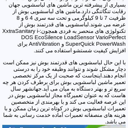
بسیاری از پیشرفته ترین ماشین های لباسشویی جهان
رقابت تنگاتنگی دارد.ماشین های لباسشویی بوش از
ظرفیت 7 تا 9 کیلوگرمی و تحت سه سری 4 6 و 8
عرضه می شوند.لباسشویی های قدرتمند بوش از
تکنولوژی های منحصر به فردی همچون:XxtraSanitary i-
DOS EcoSilence LoadSensor VarioPerfect
SuperQuick PowerWash و AntiVibration برای
افزایش کیفیت شستشو استفاده می کنند.
با این حال لباسشویی های قدرتمند بوش نیز ممکن است
دچار مشکل شوند و نتوانند وظیفه خود را به درستی
انجام دهند.اینجاست که صحبت از یک مرکز تخصصی
تعمیر ماشین لباسشویی بوش برای برطرف کردن هر چه
سریع تر و بهتر دستگاه به میان می آید.جهانشهر سال
هاست که به عنوان تعمیرگاه مجاز لباسشویی بوش در
این عرصه فعالیت می کند و با بهرمندی از متخصصین
تعمیرات لباسشویی بوش در کوتاه ترین زمان ممکن و با
هزینه های منصفانه تعمیرات آماده خدمت رسانی به شما
می باشد.