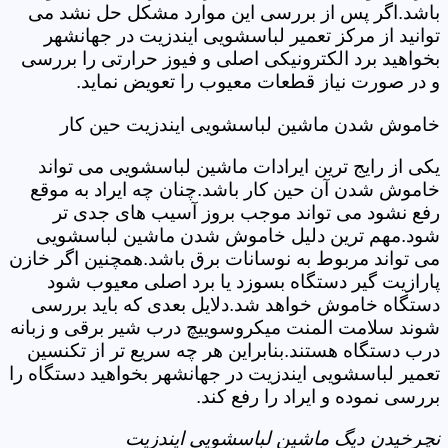
باشد.اگر پس از بررسی این موارد مشکل حل نشد می
توانید از مرکز تعمیر لباسشویی ایندزیت در جهانشهر
بخواهید برد الکترونیکی اصلی و فیوز حرارتی را بررسی
و در صورت نیاز قطعات معیوب را تعویض نماید.
خاموش شدن ماشین لباسشویی ایندزیت حین کار
یکی از رایج ترین ایرادات ماشین لباسشویی می تواند
خاموش شدن آن حین کار باشد.چنان چه ایراد به موقع
رفع نشود می تواند موجب بروز آسیب های جدی تر
شود.مهم ترین دلیل خاموش شدن ماشین لباسشویی
می تواند مربوط به نوسانات برق باشد.همچنین اگر خازن
پارازیت گیر دستگاه بسوزد یا برد اصلی معیوب شود
دستگاه خاموش خواهد شد.دلایل بعدی که باید بررسی
شوند سلامت المنت میکروسوییچ درب شیر برقی و زبانه
درب دستگاه هستند.بنابراین هر چه سریع تر از تکنسین
تعمیر لباسشویی ایندزیت در جهانشهر بخواهید دستگاه را
بررسی نموده و ایراد را رفع کند.
نچرخیدن دیگ ماشین لباسشویی ایندزیت