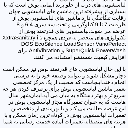
لباسشویی های درب از جلو برند آلمانی بوش است که با
بسیاری از پیشرفته ترین ماشین های لباسشویی جهان
رقابت تنگاتنگی دارد.ماشین های لباسشویی بوش از
ظرفیت 7 تا 9 کیلوگرمی و تحت سه سری 4 6 و 8
عرضه می شوند.لباسشویی های قدرتمند بوش از
تکنولوژی های منحصر به فردی همچون:XxtraSanitary i-
DOS EcoSilence LoadSensor VarioPerfect
SuperQuick PowerWash و AntiVibration برای
افزایش کیفیت شستشو استفاده می کنند.
با این حال لباسشویی های قدرتمند بوش نیز ممکن است
دچار مشکل شوند و نتوانند وظیفه خود را به درستی
انجام دهند.اینجاست که صحبت از یک مرکز تخصصی
تعمیر ماشین لباسشویی بوش برای برطرف کردن هر چه
سریع تر و بهتر دستگاه به میان می آید.ایمان‌شهر سال
هاست که به عنوان تعمیرگاه مجاز لباسشویی بوش در
این عرصه فعالیت می کند و با بهرمندی از متخصصین
تعمیرات لباسشویی بوش در کوتاه ترین زمان ممکن و با
هزینه های منصفانه تعمیرات آماده خدمت رسانی به شما