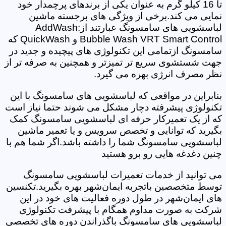
تا 16 کیلو گرم به عنوان یکی از برندهای پرچمدار خود
نمایی می کند.برخی از ویژگی های برجسته ماشین
لباسشویی های سامسونگ عبارتند از:AddWash
Bubble Wash VRT Smart Control و QuickWash که
سامسونگ ازتمامی این تکنولوژی های پیچیده و جدید در
جهت شستشوی سریع تر تمیزتر و همچنین به صرفه تر از
نظر مصرف انرژی بهره می گیرد.
بنابراین در مواقعی که لباسشویی های سامسونگ با این
تکنولوژی پیشرفته دچار مشکل می شوند حتما نیاز است
که از یک تعمیرکار حرفه ای لباسشویی سامسونگ کمک
بگیرید که توانایی و تخصص سرویس و یا تعمیر ماشین
لباسشویی سامسونگ شما را داشته باشد.اگر شما هم با
چنین دغدغه هایی رو برو هستید
می توانید از خدمات تعمیرات لباسشویی سامسونگ
توسط متخصصین باتجربه ایمان‌شهر بهره بگیرید.تکنسین
های ایمان‌شهر در طول دوره فعالیت های خود در این
شرکت به صورت مداوم همگام با پیشرفت تکنولوژی
لباسشویی های سامسونگ باگذراندن دوره های تخصصی