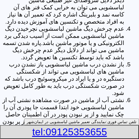
دیگر دلایل سروصدای غیر طبیعی ماشین
لباسشویی می توان به خرابی کمک فنر های آن
کاسه نمد و بلبرینگ اشاره کرد که تعمیر آن ها نیاز
به افراد متخصص و تکنسین های آموزش دیده دارد.
عدم چرخش دیگ ماشین لباسشویی نچرخیدن دیگ
ماشین لباسشویی ممکن است از آسیب دیدگی برد
الکترونیکی و یا موتور ماشین باشد.پاره شدن تسمه
ماشین می تواند از دلایل دیگر عدم چرخش دیگ
باشد که باید توسط تکنسین ها تعویض گردد.
باز نشدن درب ماشین لباسشویی باز نشدن درب
ماشین های لباسشویی می تواند از شکستگی
دستگیره در و یا ایراد در میکروسوئیچ درب باشد که
در صورت شکستگی درب باید به طور کامل تعویض
شود.
نشتی آب از ماشین در صورت مشاهده نشتی آب از
ماشین لباسشویی خود ابتدا قسمت جا پودری آن را
چک نمایید و از پر نبودن پودر در آن اطمینان حاصل
کنید.زیرا گاهی اوقات نشتی آب می تواند از پر بودن
تلفن تماس فوری:
نمایندگی تعمیر ماشین لباسشویی در ایمان‌شهر
بیش از حد جا پودری از پودر باشد.از دیگر علل ها
tel:09125353655
می توان به پارگی لاستیک دور درب ماشین شلنگ