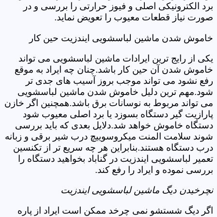
برد الکترونیکی اصلی و فیوز حرارتی را بررسی و در
صورت نیاز قطعات معیوب را تعویض نماید.
خاموش شدن ماشین لباسشویی ایندزیت حین کار
یکی از رایج ترین ایرادات ماشین لباسشویی می تواند
خاموش شدن آن حین کار باشد.چنان چه ایراد به موقع
رفع نشود می تواند موجب بروز آسیب های جدی تر
شود.مهم ترین دلیل خاموش شدن ماشین لباسشویی
می تواند مربوط به نوسانات برق باشد.همچنین اگر خازن
پارازیت گیر دستگاه بسوزد یا برد اصلی معیوب شود
دستگاه خاموش خواهد شد.دلایل بعدی که باید بررسی
شوند سلامت المنت میکروسوییچ درب شیر برقی و زبانه
درب دستگاه هستند.بنابراین هر چه سریع تر از تکنسین
تعمیر لباسشویی ایندزیت در گناباد بخواهید دستگاه را
بررسی نموده و ایراد را رفع کند.
نچرخیدن دیگ ماشین لباسشویی ایندزیت
اگر دیگ شستشو نمی چرخد ممکن است ایراد از پاره