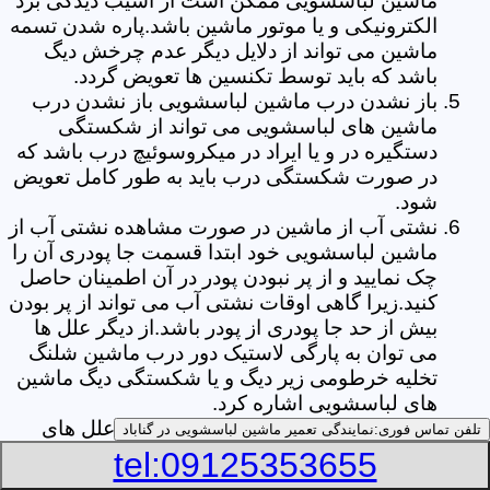
ماشین لباسشویی ممکن است از آسیب دیدگی برد
الکترونیکی و یا موتور ماشین باشد.پاره شدن تسمه
ماشین می تواند از دلایل دیگر عدم چرخش دیگ
باشد که باید توسط تکنسین ها تعویض گردد.
باز نشدن درب ماشین لباسشویی باز نشدن درب
ماشین های لباسشویی می تواند از شکستگی
دستگیره در و یا ایراد در میکروسوئیچ درب باشد که
در صورت شکستگی درب باید به طور کامل تعویض
شود.
نشتی آب از ماشین در صورت مشاهده نشتی آب از
ماشین لباسشویی خود ابتدا قسمت جا پودری آن را
چک نمایید و از پر نبودن پودر در آن اطمینان حاصل
کنید.زیرا گاهی اوقات نشتی آب می تواند از پر بودن
بیش از حد جا پودری از پودر باشد.از دیگر علل ها
می توان به پارگی لاستیک دور درب ماشین شلنگ
تخلیه خرطومی زیر دیگ و یا شکستگی دیگ ماشین
های لباسشویی اشاره کرد.
خشک نکردن لباس ها یکی از بیشترین علل های
تلفن تماس فوری:
نمایندگی تعمیر ماشین لباسشویی در گناباد
خشک نکردن لباس ها توسط ماشین های
tel:09125353655
لباسشویی پر کردن دیگ آن ها بیش از حد ظرفیت