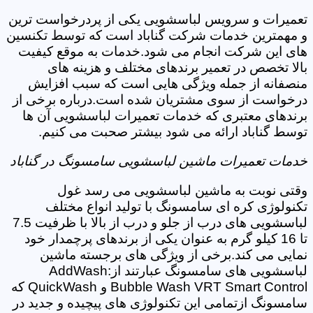
تعمیرات و سرویس لباسشویی یکی از پردرخواست ترین
و مهمترین خدمات شرکت گناباد است که توسط تکنسین
های این شرکت انجام می شود.خدمات به موقع کیفیت
بالا تخصص در تعمیر برندهای مختلف و هزینه های
منصفانه از جمله ویژگی هایی است که سبب افزایش
درخواست از سوی مشتریان شده است.درباره برخی از
برندهای معتبری که خدمات تعمیرات لباسشویی آن ها
توسط گناباد ارائه می شود بیشتر صحبت می کنیم.
خدمات تعمیرات ماشین لباسشویی سامسونگ در گناباد
وقتی نوبت به ماشین لباسشویی می رسد غول
تکنولوژی کره ای سامسونگ با تولید انواع مختلف
لباسشویی های درب از جلو و درب از بالا با ظرفیت 7.5
تا 16 کیلو گرم به عنوان یکی از برندهای پرچمدار خود
نمایی می کند.برخی از ویژگی های برجسته ماشین
لباسشویی های سامسونگ عبارتند از:AddWash
Bubble Wash VRT Smart Control و QuickWash که
سامسونگ ازتمامی این تکنولوژی های پیچیده و جدید در