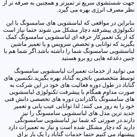
جهت شستشوی سریع تر تمیزتر و همچنین به صرفه تر از
نظر مصرف انرژی بهره می گیرد.
بنابراین در مواقعی که لباسشویی های سامسونگ با این
تکنولوژی پیشرفته دچار مشکل می شوند حتما نیاز است
که از یک تعمیرکار حرفه ای لباسشویی سامسونگ کمک
بگیرید که توانایی و تخصص سرویس و یا تعمیر ماشین
لباسشویی سامسونگ شما را داشته باشد.اگر شما هم با
چنین دغدغه هایی رو برو هستید
می توانید از خدمات تعمیرات لباسشویی سامسونگ
توسط متخصصین باتجربه گناباد بهره بگیرید.تکنسین های
گناباد در طول دوره فعالیت های خود در این شرکت به
صورت مداوم همگام با پیشرفت تکنولوژی لباسشویی
های سامسونگ باگذراندن دوره های تخصصی دانش فنی
خود را به روز می کنند؛ لذا توانایی عیب یابی و تعمیر
جدید ترین مدل های لباسشویی سامسونگ را نیز
دارند.در صورتی که شما نیز لباسشویی سامسونگی
دارید که دچار مشکل شده است و نیاز به تعمیرات دارد
پیشنهاد می کنیم حتما خدمات گناباد را یک بار برای