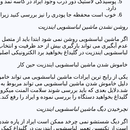
پوسیدگی لاستیک دور درب وجود ایراد در کاسه نمد و
دارد.
خوب است محفظه جا پودری را نیز بررسی کنید زیرا 
روشن نشدن ماشین لباسشویی ایندزیت
اگر ماشین لباسشویی روشن نمی شود ابتدا باید از متصل 
عدم آبگیری می تواند بارگیری بیش از حد ظرفیت و انتخا
لباسشویی ایندزیت در گلیداغ بخواهید برد الکترونیکی اصل
خاموش شدن ماشین لباسشویی ایندزیت حین کار
یکی از رایج ترین ایرادات ماشین لباسشویی می تواند خا
دلیل خاموش شدن ماشین لباسشویی می تواند مربوط به نو
شد.دلایل بعدی که باید بررسی شوند سلامت المنت میکروسو
گلیداغ بخواهید دستگاه را بررسی نموده و ایراد را رفع کند.
نچرخیدن دیگ ماشین لباسشویی ایندزیت
اگر دیگ شستشو نمی چرخد ممکن است ایراد از پاره شدن ت
است از تکنسین تعمیر لباسشویی ایندزیت در گلیداغ کمک 