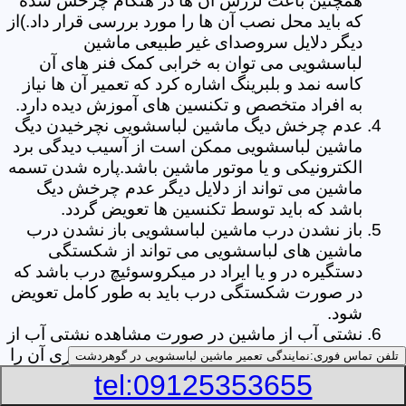
همچنین باعث لرزش آن ها در هنگام چرخش شده
که باید محل نصب آن ها را مورد بررسی قرار داد.)از
دیگر دلایل سروصدای غیر طبیعی ماشین
لباسشویی می توان به خرابی کمک فنر های آن
کاسه نمد و بلبرینگ اشاره کرد که تعمیر آن ها نیاز
به افراد متخصص و تکنسین های آموزش دیده دارد.
عدم چرخش دیگ ماشین لباسشویی نچرخیدن دیگ
ماشین لباسشویی ممکن است از آسیب دیدگی برد
الکترونیکی و یا موتور ماشین باشد.پاره شدن تسمه
ماشین می تواند از دلایل دیگر عدم چرخش دیگ
باشد که باید توسط تکنسین ها تعویض گردد.
باز نشدن درب ماشین لباسشویی باز نشدن درب
ماشین های لباسشویی می تواند از شکستگی
دستگیره در و یا ایراد در میکروسوئیچ درب باشد که
در صورت شکستگی درب باید به طور کامل تعویض
شود.
نشتی آب از ماشین در صورت مشاهده نشتی آب از
ماشین لباسشویی خود ابتدا قسمت جا پودری آن را
تلفن تماس فوری:
نمایندگی تعمیر ماشین لباسشویی در گوهردشت
چک نمایید و از پر نبودن پودر در آن اطمینان حاصل
tel:09125353655
کنید.زیرا گاهی اوقات نشتی آب می تواند از پر بودن