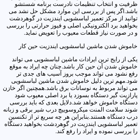
ظرفیت و انتخاب تنظیمات نادرست برنامه شستشو
باشد.اگر پس از بررسی این موارد مشکل حل نشد می
توانید از مرکز تعمیر لباسشویی ایندزیت در گوهردشت
بخواهید برد الکترونیکی اصلی و فیوز حرارتی را بررسی
و در صورت نیاز قطعات معیوب را تعویض نماید.
خاموش شدن ماشین لباسشویی ایندزیت حین کار
یکی از رایج ترین ایرادات ماشین لباسشویی می تواند
خاموش شدن آن حین کار باشد.چنان چه ایراد به موقع
رفع نشود می تواند موجب بروز آسیب های جدی تر
شود.مهم ترین دلیل خاموش شدن ماشین لباسشویی
می تواند مربوط به نوسانات برق باشد.همچنین اگر خازن
پارازیت گیر دستگاه بسوزد یا برد اصلی معیوب شود
دستگاه خاموش خواهد شد.دلایل بعدی که باید بررسی
شوند سلامت المنت میکروسوییچ درب شیر برقی و زبانه
درب دستگاه هستند.بنابراین هر چه سریع تر از تکنسین
تعمیر لباسشویی ایندزیت در گوهردشت بخواهید دستگاه
را بررسی نموده و ایراد را رفع کند.