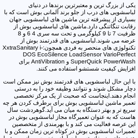
یکی از بزرگ ترین و معتبرترین برندها در دنیای
لباسشویی های درب از جلو برند آلمانی بوش است که با
بسیاری از پیشرفته ترین ماشین های لباسشویی جهان
رقابت تنگاتنگی دارد.ماشین های لباسشویی بوش از
ظرفیت 7 تا 9 کیلوگرمی و تحت سه سری 4 6 و 8
عرضه می شوند.لباسشویی های قدرتمند بوش از
تکنولوژی های منحصر به فردی همچون:XxtraSanitary i-
DOS EcoSilence LoadSensor VarioPerfect
SuperQuick PowerWash و AntiVibration برای
افزایش کیفیت شستشو استفاده می کنند.
با این حال لباسشویی های قدرتمند بوش نیز ممکن است
دچار مشکل شوند و نتوانند وظیفه خود را به درستی
انجام دهند.اینجاست که صحبت از یک مرکز تخصصی
تعمیر ماشین لباسشویی بوش برای برطرف کردن هر چه
سریع تر و بهتر دستگاه به میان می آید.گوهردشت سال
هاست که به عنوان تعمیرگاه مجاز لباسشویی بوش در
این عرصه فعالیت می کند و با بهرمندی از متخصصین
تعمیرات لباسشویی بوش در کوتاه ترین زمان ممکن و با