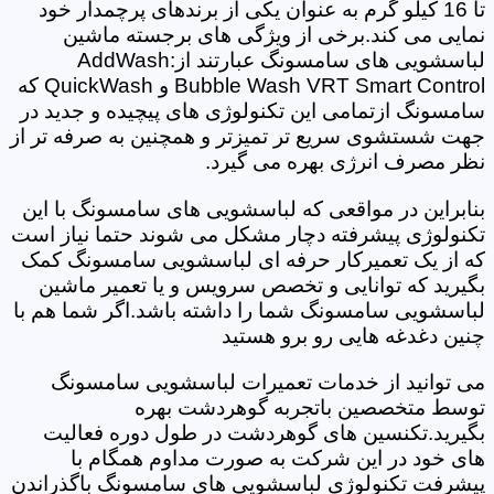
تا 16 کیلو گرم به عنوان یکی از برندهای پرچمدار خود
نمایی می کند.برخی از ویژگی های برجسته ماشین
لباسشویی های سامسونگ عبارتند از:AddWash
Bubble Wash VRT Smart Control و QuickWash که
سامسونگ ازتمامی این تکنولوژی های پیچیده و جدید در
جهت شستشوی سریع تر تمیزتر و همچنین به صرفه تر از
نظر مصرف انرژی بهره می گیرد.
بنابراین در مواقعی که لباسشویی های سامسونگ با این
تکنولوژی پیشرفته دچار مشکل می شوند حتما نیاز است
که از یک تعمیرکار حرفه ای لباسشویی سامسونگ کمک
بگیرید که توانایی و تخصص سرویس و یا تعمیر ماشین
لباسشویی سامسونگ شما را داشته باشد.اگر شما هم با
چنین دغدغه هایی رو برو هستید
می توانید از خدمات تعمیرات لباسشویی سامسونگ
توسط متخصصین باتجربه گوهردشت بهره
بگیرید.تکنسین های گوهردشت در طول دوره فعالیت
های خود در این شرکت به صورت مداوم همگام با
پیشرفت تکنولوژی لباسشویی های سامسونگ باگذراندن