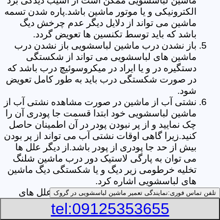
ماشین لباسشویی ممکن است از آسیب دیدگی برد
الکترونیکی و یا موتور ماشین باشد.پاره شدن تسمه
ماشین می تواند از دلایل دیگر عدم چرخش دیگ
باشد که باید توسط تکنسین ها تعویض گردد.
باز نشدن درب ماشین لباسشویی باز نشدن درب
ماشین های لباسشویی می تواند از شکستگی
دستگیره در و یا ایراد در میکروسوئیچ درب باشد که
در صورت شکستگی درب باید به طور کامل تعویض
شود.
نشتی آب از ماشین در صورت مشاهده نشتی آب از
ماشین لباسشویی خود ابتدا قسمت جا پودری آن را
چک نمایید و از پر نبودن پودر در آن اطمینان حاصل
کنید.زیرا گاهی اوقات نشتی آب می تواند از پر بودن
بیش از حد جا پودری از پودر باشد.از دیگر علل ها
می توان به پارگی لاستیک دور درب ماشین شلنگ
تخلیه خرطومی زیر دیگ و یا شکستگی دیگ ماشین
های لباسشویی اشاره کرد.
خشک نکردن لباس ها یکی از بیشترین علل های
تلفن تماس فوری:
نمایندگی تعمیر ماشین لباسشویی در گروک
خشک نکردن لباس ها توسط ماشین های
tel:09125353655
لباسشویی پر کردن دیگ آن ها بیش از حد ظرفیت