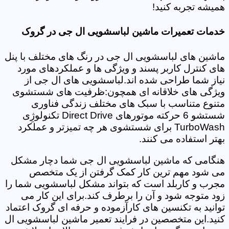
همیشه تجربه کنید!
خدمات تعمیرات ماشین لباسشویی ال جی در گروک
ماشین های لباسشویی ال جی در رنگ های مختلف با پنل
های کنترل کاربر پسند و ویژگی ها و عملکردهای مورد
نیاز شما طراحی شده اند.لباسشویی های ال جی از
ویژگی های خلاقانه ای همچون:ظرفیت های شستشوی
متنوع متناسب با سبک های مختلف زندگی فناوری
شستشو 6 حرکته موتورهای Direct Drive تکنولوژِی
TurboWash برای شستشوی هر چه تمیزتر و عملکرد
بهتر استفاده می کنند.
هنگامی که ماشین لباسشویی ال جی شما دچار مشکل
می شود مهم ترین کار کمک گرفتن از یک متخصص
مجرب و کاربلد است که بتواند مشکل لباسشویی شما را
زود متوجه شود و آن را برطرف کند.برای این کار می
توانید به تکنسین های کارآزموده و حرفه ای گروک اعتماد
کنید.این متخصصین در فرایند تعمیر ماشین لباسشویی ال