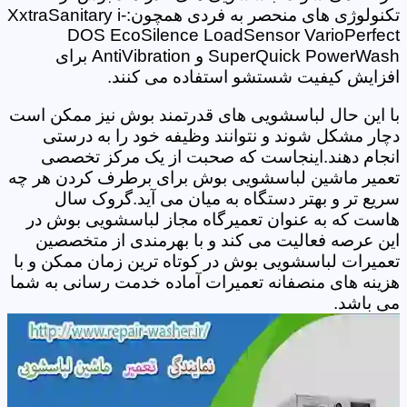
تکنولوژی های منحصر به فردی همچون:XxtraSanitary i-
DOS EcoSilence LoadSensor VarioPerfect
SuperQuick PowerWash و AntiVibration برای
افزایش کیفیت شستشو استفاده می کنند.
با این حال لباسشویی های قدرتمند بوش نیز ممکن است
دچار مشکل شوند و نتوانند وظیفه خود را به درستی
انجام دهند.اینجاست که صحبت از یک مرکز تخصصی
تعمیر ماشین لباسشویی بوش برای برطرف کردن هر چه
سریع تر و بهتر دستگاه به میان می آید.گروک سال
هاست که به عنوان تعمیرگاه مجاز لباسشویی بوش در
این عرصه فعالیت می کند و با بهرمندی از متخصصین
تعمیرات لباسشویی بوش در کوتاه ترین زمان ممکن و با
هزینه های منصفانه تعمیرات آماده خدمت رسانی به شما
می باشد.