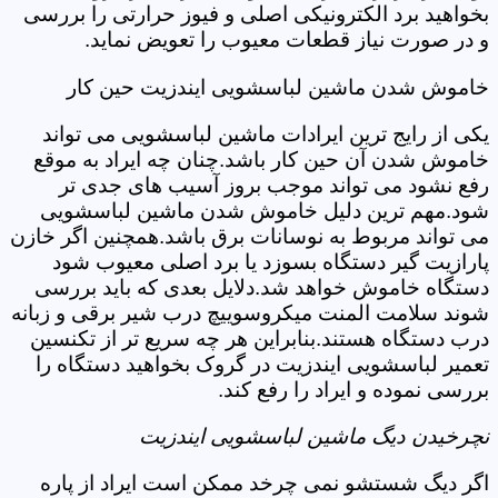
بخواهید برد الکترونیکی اصلی و فیوز حرارتی را بررسی
و در صورت نیاز قطعات معیوب را تعویض نماید.
خاموش شدن ماشین لباسشویی ایندزیت حین کار
یکی از رایج ترین ایرادات ماشین لباسشویی می تواند
خاموش شدن آن حین کار باشد.چنان چه ایراد به موقع
رفع نشود می تواند موجب بروز آسیب های جدی تر
شود.مهم ترین دلیل خاموش شدن ماشین لباسشویی
می تواند مربوط به نوسانات برق باشد.همچنین اگر خازن
پارازیت گیر دستگاه بسوزد یا برد اصلی معیوب شود
دستگاه خاموش خواهد شد.دلایل بعدی که باید بررسی
شوند سلامت المنت میکروسوییچ درب شیر برقی و زبانه
درب دستگاه هستند.بنابراین هر چه سریع تر از تکنسین
تعمیر لباسشویی ایندزیت در گروک بخواهید دستگاه را
بررسی نموده و ایراد را رفع کند.
نچرخیدن دیگ ماشین لباسشویی ایندزیت
اگر دیگ شستشو نمی چرخد ممکن است ایراد از پاره