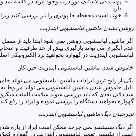
پوسیدگی لاستیک دور درب وجود ایراد در کاسه نمد و
دارد.
خوب است محفظه جا پودری را نیز بررسی کنید زیرا 
روشن نشدن ماشین لباسشویی ایندزیت
اگر ماشین لباسشویی روشن نمی شود ابتدا باید از متصل 
عدم آبگیری می تواند بارگیری بیش از حد ظرفیت و انتخا
لباسشویی ایندزیت در گهواره بخواهید برد الکترونیکی اص
خاموش شدن ماشین لباسشویی ایندزیت حین کار
یکی از رایج ترین ایرادات ماشین لباسشویی می تواند خا
دلیل خاموش شدن ماشین لباسشویی می تواند مربوط به نو
شد.دلایل بعدی که باید بررسی شوند سلامت المنت میکروسو
گهواره بخواهید دستگاه را بررسی نموده و ایراد را رفع کند.
نچرخیدن دیگ ماشین لباسشویی ایندزیت
اگر دیگ شستشو نمی چرخد ممکن است ایراد از پاره شدن ت
است از تکنسین تعمیر لباسشویی ایندزیت در گهواره کمک 