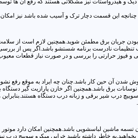
 دیگ و هیدرواستات نیز مشکلاتی هستند که رفع آن ها تو
چنانچه این قسمت دچار ترک و آسیب شده باشد نیز امکان 
بودن جریان برق مطمئن شوید.همچنین لازم است از سلامت ک
ب تنظیمات نادرست برنامه شستشو باشد.اگر پس از بررسی 
لی و فیوز حرارتی را بررسی و در صورت نیاز قطعات معیوب 
موش شدن آن حین کار باشد.چنان چه ایراد به موقع رفع نش
سانات برق باشد.همچنین اگر خازن پارازیت گیر دستگاه 
ییچ درب شیر برقی و زبانه درب دستگاه هستند.بنابراین ه
سمه ماشین لباسشویی باشد.همچنین امکان دارد موتور و یا
بخواهید.به خاطر داشته باشید خرابی میکرو سوییچ درب نی