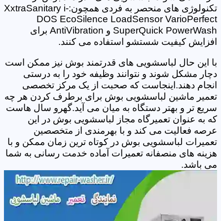
تکنولوژی های منحصر به فردی همچون:XxtraSanitary i-
DOS EcoSilence LoadSensor VarioPerfect
SuperQuick PowerWash و AntiVibration برای
افزایش کیفیت شستشو استفاده می کنند.
با این حال لباسشویی های قدرتمند بوش نیز ممکن است
دچار مشکل شوند و نتوانند وظیفه خود را به درستی
انجام دهند.اینجاست که صحبت از یک مرکز تخصصی
تعمیر ماشین لباسشویی بوش برای برطرف کردن هر چه
سریع تر و بهتر دستگاه به میان می آید.گهرو سال هاست
که به عنوان تعمیرگاه مجاز لباسشویی بوش در این
عرصه فعالیت می کند و با بهرمندی از متخصصین
تعمیرات لباسشویی بوش در کوتاه ترین زمان ممکن و با
هزینه های منصفانه تعمیرات آماده خدمت رسانی به شما
می باشد.