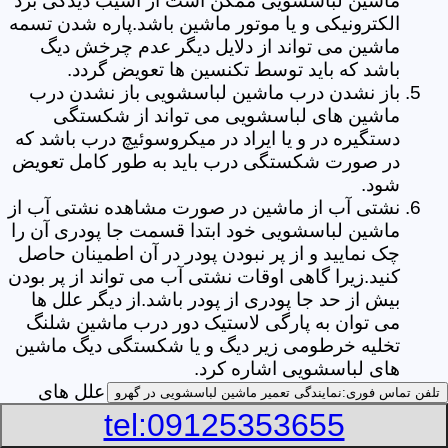
ماشین لباسشویی ممکن است از آسیب دیدگی برد
الکترونیکی و یا موتور ماشین باشد.پاره شدن تسمه
ماشین می تواند از دلایل دیگر عدم چرخش دیگ
باشد که باید توسط تکنسین ها تعویض گردد.
باز نشدن درب ماشین لباسشویی باز نشدن درب
ماشین های لباسشویی می تواند از شکستگی
دستگیره در و یا ایراد در میکروسوئیچ درب باشد که
در صورت شکستگی درب باید به طور کامل تعویض
شود.
نشتی آب از ماشین در صورت مشاهده نشتی آب از
ماشین لباسشویی خود ابتدا قسمت جا پودری آن را
چک نمایید و از پر نبودن پودر در آن اطمینان حاصل
کنید.زیرا گاهی اوقات نشتی آب می تواند از پر بودن
بیش از حد جا پودری از پودر باشد.از دیگر علل ها
می توان به پارگی لاستیک دور درب ماشین شلنگ
تخلیه خرطومی زیر دیگ و یا شکستگی دیگ ماشین
های لباسشویی اشاره کرد.
خشک نکردن لباس ها یکی از بیشترین علل های
تلفن تماس فوری:
نمایندگی تعمیر ماشین لباسشویی در گهرو
خشک نکردن لباس ها توسط ماشین های
tel:09125353655
لباسشویی پر کردن دیگ آن ها بیش از حد ظرفیت