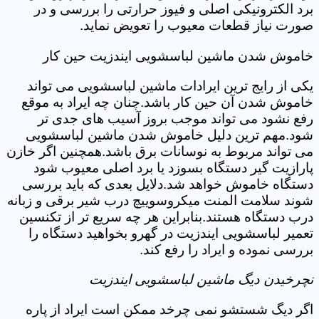
برد الکترونیکی اصلی و فیوز حرارتی را بررسی و در
صورت نیاز قطعات معیوب را تعویض نماید.
خاموش شدن ماشین لباسشویی ایندزیت حین کار
یکی از رایج ترین ایرادات ماشین لباسشویی می تواند
خاموش شدن آن حین کار باشد.چنان چه ایراد به موقع
رفع نشود می تواند موجب بروز آسیب های جدی تر
شود.مهم ترین دلیل خاموش شدن ماشین لباسشویی
می تواند مربوط به نوسانات برق باشد.همچنین اگر خازن
پارازیت گیر دستگاه بسوزد یا برد اصلی معیوب شود
دستگاه خاموش خواهد شد.دلایل بعدی که باید بررسی
شوند سلامت المنت میکروسوییچ درب شیر برقی و زبانه
درب دستگاه هستند.بنابراین هر چه سریع تر از تکنسین
تعمیر لباسشویی ایندزیت در گهرو بخواهید دستگاه را
بررسی نموده و ایراد را رفع کند.
نچرخیدن دیگ ماشین لباسشویی ایندزیت
اگر دیگ شستشو نمی چرخد ممکن است ایراد از پاره