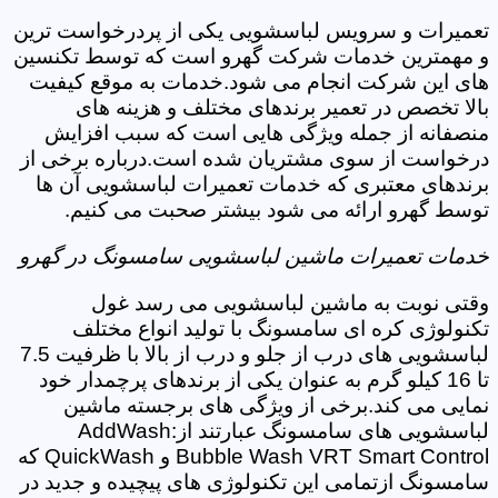
تعمیرات و سرویس لباسشویی یکی از پردرخواست ترین
و مهمترین خدمات شرکت گهرو است که توسط تکنسین
های این شرکت انجام می شود.خدمات به موقع کیفیت
بالا تخصص در تعمیر برندهای مختلف و هزینه های
منصفانه از جمله ویژگی هایی است که سبب افزایش
درخواست از سوی مشتریان شده است.درباره برخی از
برندهای معتبری که خدمات تعمیرات لباسشویی آن ها
توسط گهرو ارائه می شود بیشتر صحبت می کنیم.
خدمات تعمیرات ماشین لباسشویی سامسونگ در گهرو
وقتی نوبت به ماشین لباسشویی می رسد غول
تکنولوژی کره ای سامسونگ با تولید انواع مختلف
لباسشویی های درب از جلو و درب از بالا با ظرفیت 7.5
تا 16 کیلو گرم به عنوان یکی از برندهای پرچمدار خود
نمایی می کند.برخی از ویژگی های برجسته ماشین
لباسشویی های سامسونگ عبارتند از:AddWash
Bubble Wash VRT Smart Control و QuickWash که
سامسونگ ازتمامی این تکنولوژی های پیچیده و جدید در