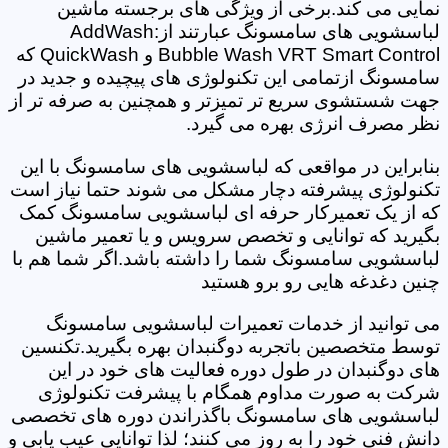
نمایی می کند.برخی از ویژگی های برجسته ماشین
لباسشویی های سامسونگ عبارتند از:AddWash
Bubble Wash VRT Smart Control و QuickWash که
سامسونگ ازتمامی این تکنولوژی های پیچیده و جدید در
جهت شستشوی سریع تر تمیزتر و همچنین به صرفه تر از
نظر مصرف انرژی بهره می گیرد.
بنابراین در مواقعی که لباسشویی های سامسونگ با این
تکنولوژی پیشرفته دچار مشکل می شوند حتما نیاز است
که از یک تعمیرکار حرفه ای لباسشویی سامسونگ کمک
بگیرید که توانایی و تخصص سرویس و یا تعمیر ماشین
لباسشویی سامسونگ شما را داشته باشد.اگر شما هم با
چنین دغدغه هایی رو برو هستید
می توانید از خدمات تعمیرات لباسشویی سامسونگ
توسط متخصصین باتجربه دوگنبدان بهره بگیرید.تکنسین
های دوگنبدان در طول دوره فعالیت های خود در این
شرکت به صورت مداوم همگام با پیشرفت تکنولوژی
لباسشویی های سامسونگ باگذراندن دوره های تخصصی
دانش فنی خود را به روز می کنند؛ لذا توانایی عیب یابی و