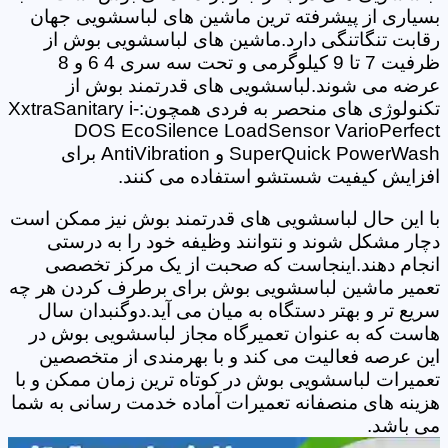
بسیاری از پیشرفته ترین ماشین های لباسشویی جهان
رقابت تنگاتنگی دارد.ماشین های لباسشویی بوش از
ظرفیت 7 تا 9 کیلوگرمی و تحت سه سری 4 6 و 8
عرضه می شوند.لباسشویی های قدرتمند بوش از
تکنولوژی های منحصر به فردی همچون:XxtraSanitary i-
DOS EcoSilence LoadSensor VarioPerfect
SuperQuick PowerWash و AntiVibration برای
افزایش کیفیت شستشو استفاده می کنند.
با این حال لباسشویی های قدرتمند بوش نیز ممکن است
دچار مشکل شوند و نتوانند وظیفه خود را به درستی
انجام دهند.اینجاست که صحبت از یک مرکز تخصصی
تعمیر ماشین لباسشویی بوش برای برطرف کردن هر چه
سریع تر و بهتر دستگاه به میان می آید.دوگنبدان سال
هاست که به عنوان تعمیرگاه مجاز لباسشویی بوش در
این عرصه فعالیت می کند و با بهرمندی از متخصصین
تعمیرات لباسشویی بوش در کوتاه ترین زمان ممکن و با
هزینه های منصفانه تعمیرات آماده خدمت رسانی به شما
می باشد.