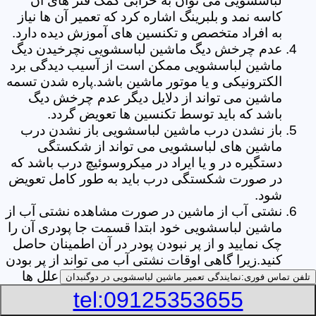
لباسشویی می توان به خرابی کمک فنر های آن
کاسه نمد و بلبرینگ اشاره کرد که تعمیر آن ها نیاز
به افراد متخصص و تکنسین های آموزش دیده دارد.
عدم چرخش دیگ ماشین لباسشویی نچرخیدن دیگ
ماشین لباسشویی ممکن است از آسیب دیدگی برد
الکترونیکی و یا موتور ماشین باشد.پاره شدن تسمه
ماشین می تواند از دلایل دیگر عدم چرخش دیگ
باشد که باید توسط تکنسین ها تعویض گردد.
باز نشدن درب ماشین لباسشویی باز نشدن درب
ماشین های لباسشویی می تواند از شکستگی
دستگیره در و یا ایراد در میکروسوئیچ درب باشد که
در صورت شکستگی درب باید به طور کامل تعویض
شود.
نشتی آب از ماشین در صورت مشاهده نشتی آب از
ماشین لباسشویی خود ابتدا قسمت جا پودری آن را
چک نمایید و از پر نبودن پودر در آن اطمینان حاصل
کنید.زیرا گاهی اوقات نشتی آب می تواند از پر بودن
بیش از حد جا پودری از پودر باشد.از دیگر علل ها
تلفن تماس فوری:
نمایندگی تعمیر ماشین لباسشویی در دوگنبدان
می توان به پارگی لاستیک دور درب ماشین شلنگ
tel:09125353655
تخلیه خرطومی زیر دیگ و یا شکستگی دیگ ماشین