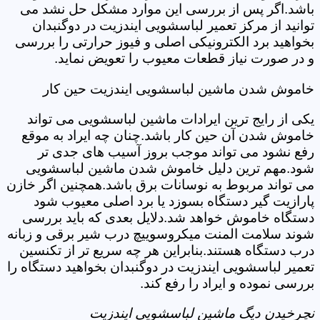
باشد.اگر پس از بررسی این موارد مشکل حل نشد می
توانید از مرکز تعمیر لباسشویی ایندزیت در دوگنبدان
بخواهید برد الکترونیکی اصلی و فیوز حرارتی را بررسی
و در صورت نیاز قطعات معیوب را تعویض نماید.
خاموش شدن ماشین لباسشویی ایندزیت حین کار
یکی از رایج ترین ایرادات ماشین لباسشویی می تواند
خاموش شدن آن حین کار باشد.چنان چه ایراد به موقع
رفع نشود می تواند موجب بروز آسیب های جدی تر
شود.مهم ترین دلیل خاموش شدن ماشین لباسشویی
می تواند مربوط به نوسانات برق باشد.همچنین اگر خازن
پارازیت گیر دستگاه بسوزد یا برد اصلی معیوب شود
دستگاه خاموش خواهد شد.دلایل بعدی که باید بررسی
شوند سلامت المنت میکروسوییچ درب شیر برقی و زبانه
درب دستگاه هستند.بنابراین هر چه سریع تر از تکنسین
تعمیر لباسشویی ایندزیت در دوگنبدان بخواهید دستگاه را
بررسی نموده و ایراد را رفع کند.
نچرخیدن دیگ ماشین لباسشویی ایندزیت