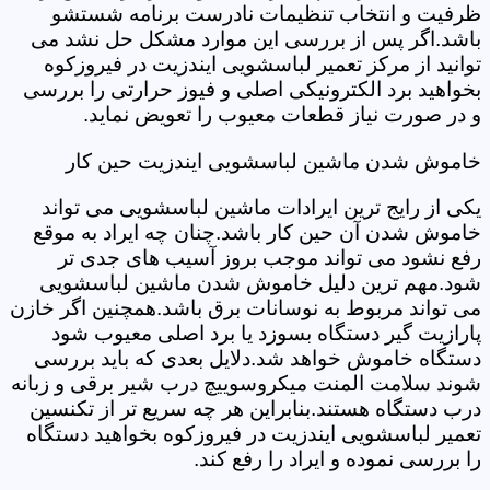
ظرفیت و انتخاب تنظیمات نادرست برنامه شستشو
باشد.اگر پس از بررسی این موارد مشکل حل نشد می
توانید از مرکز تعمیر لباسشویی ایندزیت در فیروزکوه
بخواهید برد الکترونیکی اصلی و فیوز حرارتی را بررسی
و در صورت نیاز قطعات معیوب را تعویض نماید.
خاموش شدن ماشین لباسشویی ایندزیت حین کار
یکی از رایج ترین ایرادات ماشین لباسشویی می تواند
خاموش شدن آن حین کار باشد.چنان چه ایراد به موقع
رفع نشود می تواند موجب بروز آسیب های جدی تر
شود.مهم ترین دلیل خاموش شدن ماشین لباسشویی
می تواند مربوط به نوسانات برق باشد.همچنین اگر خازن
پارازیت گیر دستگاه بسوزد یا برد اصلی معیوب شود
دستگاه خاموش خواهد شد.دلایل بعدی که باید بررسی
شوند سلامت المنت میکروسوییچ درب شیر برقی و زبانه
درب دستگاه هستند.بنابراین هر چه سریع تر از تکنسین
تعمیر لباسشویی ایندزیت در فیروزکوه بخواهید دستگاه
را بررسی نموده و ایراد را رفع کند.