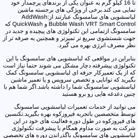
تا 16 کیلو گرم به عنوان یکی از برندهای پرچمدار خود
نمایی می کند.برخی از ویژگی های برجسته ماشین
لباسشویی های سامسونگ عبارتند از:AddWash
Bubble Wash VRT Smart Control و QuickWash که
سامسونگ ازتمامی این تکنولوژی های پیچیده و جدید در
جهت شستشوی سریع تر تمیزتر و همچنین به صرفه تر از
نظر مصرف انرژی بهره می گیرد.
بنابراین در مواقعی که لباسشویی های سامسونگ با این
تکنولوژی پیشرفته دچار مشکل می شوند حتما نیاز است
که از یک تعمیرکار حرفه ای لباسشویی سامسونگ کمک
بگیرید که توانایی و تخصص سرویس و یا تعمیر ماشین
لباسشویی سامسونگ شما را داشته باشد.اگر شما هم با
چنین دغدغه هایی رو برو هستید
می توانید از خدمات تعمیرات لباسشویی سامسونگ
توسط متخصصین باتجربه فیروزکوه بهره بگیرید.تکنسین
های فیروزکوه در طول دوره فعالیت های خود در این
شرکت به صورت مداوم همگام با پیشرفت تکنولوژی
لباسشویی های سامسونگ باگذراندن دوره های تخصصی