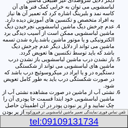
دیگر دلایل سروصدای غیر طبیعی ماشین
لباسشویی می توان به خرابی کمک فنر های آن
کاسه نمد و بلبرینگ اشاره کرد که تعمیر آن ها نیاز
به افراد متخصص و تکنسین های آموزش دیده دارد.
عدم چرخش دیگ ماشین لباسشویی نچرخیدن دیگ
ماشین لباسشویی ممکن است از آسیب دیدگی برد
الکترونیکی و یا موتور ماشین باشد.پاره شدن تسمه
ماشین می تواند از دلایل دیگر عدم چرخش دیگ
باشد که باید توسط تکنسین ها تعویض گردد.
باز نشدن درب ماشین لباسشویی باز نشدن درب
ماشین های لباسشویی می تواند از شکستگی
دستگیره در و یا ایراد در میکروسوئیچ درب باشد که
در صورت شکستگی درب باید به طور کامل تعویض
شود.
نشتی آب از ماشین در صورت مشاهده نشتی آب از
ماشین لباسشویی خود ابتدا قسمت جا پودری آن را
چک نمایید و از پر نبودن پودر در آن اطمینان حاصل
کنید.زیرا گاهی اوقات نشتی آب می تواند از پر بودن
تلفن تماس فوری:
نمایندگی تعمیر ماشین لباسشویی در فیروزکوه
بیش از حد جا پودری از پودر باشد.از دیگر علل ها
tel:09109131734
می توان به پارگی لاستیک دور درب ماشین شلنگ