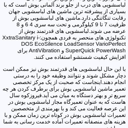
لباسشویی های درب از جلو برند آلمانی بوش است که با
بسیاری از پیشرفته ترین ماشین های لباسشویی جهان
رقابت تنگاتنگی دارد.ماشین های لباسشویی بوش از
ظرفیت 7 تا 9 کیلوگرمی و تحت سه سری 4 6 و 8
عرضه می شوند.لباسشویی های قدرتمند بوش از
تکنولوژی های منحصر به فردی همچون:XxtraSanitary i-
DOS EcoSilence LoadSensor VarioPerfect
SuperQuick PowerWash و AntiVibration برای
افزایش کیفیت شستشو استفاده می کنند.
با این حال لباسشویی های قدرتمند بوش نیز ممکن است
دچار مشکل شوند و نتوانند وظیفه خود را به درستی
انجام دهند.اینجاست که صحبت از یک مرکز تخصصی
تعمیر ماشین لباسشویی بوش برای برطرف کردن هر چه
سریع تر و بهتر دستگاه به میان می آید.فیروزکوه سال
هاست که به عنوان تعمیرگاه مجاز لباسشویی بوش در
این عرصه فعالیت می کند و با بهرمندی از متخصصین
تعمیرات لباسشویی بوش در کوتاه ترین زمان ممکن و با
هزینه های منصفانه تعمیرات آماده خدمت رسانی به شما