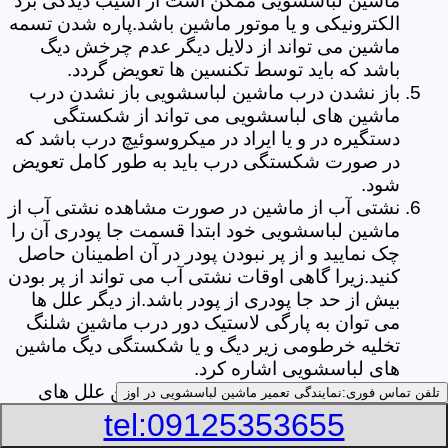
ماشین لباسشویی ممکن است از آسیب دیدگی برد
الکترونیکی و یا موتور ماشین باشد.پاره شدن تسمه
ماشین می تواند از دلایل دیگر عدم چرخش دیگ
باشد که باید توسط تکنسین ها تعویض گردد.
باز نشدن درب ماشین لباسشویی باز نشدن درب
ماشین های لباسشویی می تواند از شکستگی
دستگیره در و یا ایراد در میکروسوئیچ درب باشد که
در صورت شکستگی درب باید به طور کامل تعویض
شود.
نشتی آب از ماشین در صورت مشاهده نشتی آب از
ماشین لباسشویی خود ابتدا قسمت جا پودری آن را
چک نمایید و از پر نبودن پودر در آن اطمینان حاصل
کنید.زیرا گاهی اوقات نشتی آب می تواند از پر بودن
بیش از حد جا پودری از پودر باشد.از دیگر علل ها
می توان به پارگی لاستیک دور درب ماشین شلنگ
تخلیه خرطومی زیر دیگ و یا شکستگی دیگ ماشین
های لباسشویی اشاره کرد.
خشک نکردن لباس ها یکی از بیشترین علل های
تلفن تماس فوری:
نمایندگی تعمیر ماشین لباسشویی در اوز
خشک نکردن لباس ها توسط ماشین های
tel:09125353655
لباسشویی پر کردن دیگ آن ها بیش از حد ظرفیت