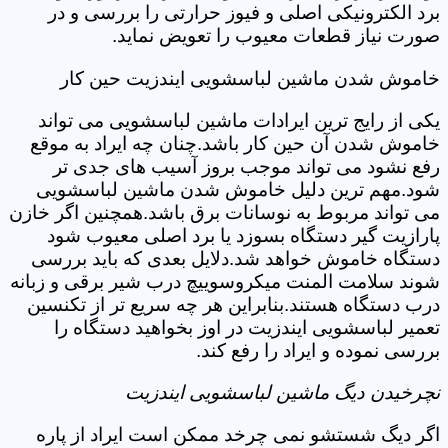
برد الکترونیکی اصلی و فیوز حرارتی را بررسی و در
صورت نیاز قطعات معیوب را تعویض نماید.
خاموش شدن ماشین لباسشویی ایندزیت حین کار
یکی از رایج ترین ایرادات ماشین لباسشویی می تواند
خاموش شدن آن حین کار باشد.چنان چه ایراد به موقع
رفع نشود می تواند موجب بروز آسیب های جدی تر
شود.مهم ترین دلیل خاموش شدن ماشین لباسشویی
می تواند مربوط به نوسانات برق باشد.همچنین اگر خازن
پارازیت گیر دستگاه بسوزد یا برد اصلی معیوب شود
دستگاه خاموش خواهد شد.دلایل بعدی که باید بررسی
شوند سلامت المنت میکروسوییچ درب شیر برقی و زبانه
درب دستگاه هستند.بنابراین هر چه سریع تر از تکنسین
تعمیر لباسشویی ایندزیت در اوز بخواهید دستگاه را
بررسی نموده و ایراد را رفع کند.
نچرخیدن دیگ ماشین لباسشویی ایندزیت
اگر دیگ شستشو نمی چرخد ممکن است ایراد از پاره