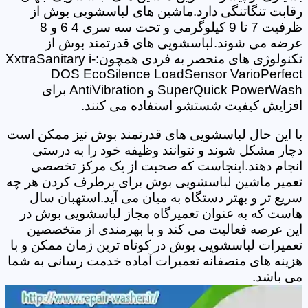
رقابت تنگاتنگی دارد.ماشین های لباسشویی بوش از
ظرفیت 7 تا 9 کیلوگرمی و تحت سه سری 4 6 و 8
عرضه می شوند.لباسشویی های قدرتمند بوش از
تکنولوژی های منحصر به فردی همچون:XxtraSanitary i-
DOS EcoSilence LoadSensor VarioPerfect
SuperQuick PowerWash و AntiVibration برای
افزایش کیفیت شستشو استفاده می کنند.
با این حال لباسشویی های قدرتمند بوش نیز ممکن است
دچار مشکل شوند و نتوانند وظیفه خود را به درستی
انجام دهند.اینجاست که صحبت از یک مرکز تخصصی
تعمیر ماشین لباسشویی بوش برای برطرف کردن هر چه
سریع تر و بهتر دستگاه به میان می آید.استهبان سال
هاست که به عنوان تعمیرگاه مجاز لباسشویی بوش در
این عرصه فعالیت می کند و با بهرمندی از متخصصین
تعمیرات لباسشویی بوش در کوتاه ترین زمان ممکن و با
هزینه های منصفانه تعمیرات آماده خدمت رسانی به شما
می باشد.