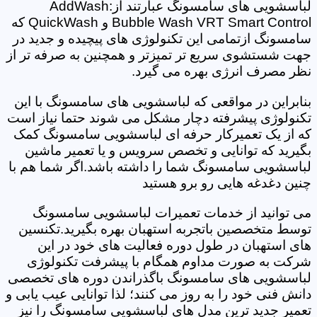
لباسشویی های سامسونگ عبارتند از:AddWash
Bubble Wash VRT Smart Control و QuickWash که
سامسونگ ازتمامی این تکنولوژی های پیچیده و جدید در
جهت شستشوی سریع تر تمیزتر و همچنین به صرفه تر از
نظر مصرف انرژی بهره می گیرد.
بنابراین در مواقعی که لباسشویی های سامسونگ با این
تکنولوژی پیشرفته دچار مشکل می شوند حتما نیاز است
که از یک تعمیرکار حرفه ای لباسشویی سامسونگ کمک
بگیرید که توانایی و تخصص سرویس و یا تعمیر ماشین
لباسشویی سامسونگ شما را داشته باشد.اگر شما هم با
چنین دغدغه هایی رو برو هستید
می توانید از خدمات تعمیرات لباسشویی سامسونگ
توسط متخصصین باتجربه استهبان بهره بگیرید.تکنسین
های استهبان در طول دوره فعالیت های خود در این
شرکت به صورت مداوم همگام با پیشرفت تکنولوژی
لباسشویی های سامسونگ باگذراندن دوره های تخصصی
دانش فنی خود را به روز می کنند؛ لذا توانایی عیب یابی و
تعمیر جدید ترین مدل های لباسشویی سامسونگ را نیز