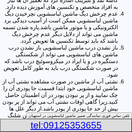
کاسه نمد و بلبرینگ اشاره کرد که تعمیر آن ها نیاز
به افراد متخصص و تکنسین های آموزش دیده دارد.
عدم چرخش دیگ ماشین لباسشویی نچرخیدن دیگ
ماشین لباسشویی ممکن است از آسیب دیدگی برد
الکترونیکی و یا موتور ماشین باشد.پاره شدن تسمه
ماشین می تواند از دلایل دیگر عدم چرخش دیگ
باشد که باید توسط تکنسین ها تعویض گردد.
باز نشدن درب ماشین لباسشویی باز نشدن درب
ماشین های لباسشویی می تواند از شکستگی
دستگیره در و یا ایراد در میکروسوئیچ درب باشد که
در صورت شکستگی درب باید به طور کامل تعویض
شود.
نشتی آب از ماشین در صورت مشاهده نشتی آب از
ماشین لباسشویی خود ابتدا قسمت جا پودری آن را
چک نمایید و از پر نبودن پودر در آن اطمینان حاصل
کنید.زیرا گاهی اوقات نشتی آب می تواند از پر بودن
بیش از حد جا پودری از پودر باشد.از دیگر علل ها
می توان به پارگی لاستیک دور درب ماشین شلنگ
تلفن تماس فوری:
نمایندگی تعمیر ماشین لباسشویی در استهبان
تخلیه خرطومی زیر دیگ و یا شکستگی دیگ ماشین
tel:09125353655
های لباسشویی اشاره کرد.