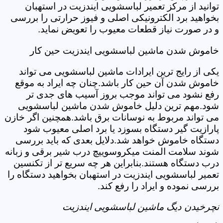
توانید از مرکز تعمیر لباسشویی ایندزیت در استهبان
بخواهید برد الکترونیکی اصلی و فیوز حرارتی را بررسی
و در صورت نیاز قطعات معیوب را تعویض نماید.
خاموش شدن ماشین لباسشویی ایندزیت حین کار
یکی از رایج ترین ایرادات ماشین لباسشویی می تواند
خاموش شدن آن حین کار باشد.چنان چه ایراد به موقع
رفع نشود می تواند موجب بروز آسیب های جدی تر
شود.مهم ترین دلیل خاموش شدن ماشین لباسشویی
می تواند مربوط به نوسانات برق باشد.همچنین اگر خازن
پارازیت گیر دستگاه بسوزد یا برد اصلی معیوب شود
دستگاه خاموش خواهد شد.دلایل بعدی که باید بررسی
شوند سلامت المنت میکروسوییچ درب شیر برقی و زبانه
درب دستگاه هستند.بنابراین هر چه سریع تر از تکنسین
تعمیر لباسشویی ایندزیت در استهبان بخواهید دستگاه را
بررسی نموده و ایراد را رفع کند.
نچرخیدن دیگ ماشین لباسشویی ایندزیت