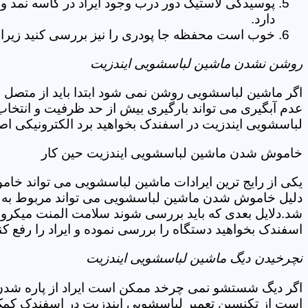
پوسیدگی لاستیک دور درب وجود ایراد در کاسه نمد و
دارد.
خوب است محفظه جا پودری را نیز بررسی کنید زیرا 
روشن نشدن ماشین لباسشویی ایندزیت
اگر ماشین لباسشویی روشن نمی شود ابتدا باید از متصل 
عدم آبگیری می تواند بارگیری بیش از حد ظرفیت و انتخا
لباسشویی ایندزیت در اسفندک بخواهید برد الکترونیکی اص
خاموش شدن ماشین لباسشویی ایندزیت حین کار
یکی از رایج ترین ایرادات ماشین لباسشویی می تواند خا
دلیل خاموش شدن ماشین لباسشویی می تواند مربوط به نو
شد.دلایل بعدی که باید بررسی شوند سلامت المنت میکروسو
اسفندک بخواهید دستگاه را بررسی نموده و ایراد را رفع کن
نچرخیدن دیگ ماشین لباسشویی ایندزیت
اگر دیگ شستشو نمی چرخد ممکن است ایراد از پاره شدن ت
است از تکنسین تعمیر لباسشویی ایندزیت در اسفندک کمک 