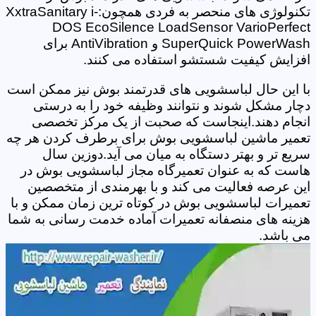
تکنولوژی های منحصر به فردی همچون:XxtraSanitary i-
DOS EcoSilence LoadSensor VarioPerfect
SuperQuick PowerWash و AntiVibration برای
افزایش کیفیت شستشو استفاده می کنند.
با این حال لباسشویی های قدرتمند بوش نیز ممکن است
دچار مشکل شوند و نتوانند وظیفه خود را به درستی
انجام دهند.اینجاست که صحبت از یک مرکز تخصصی
تعمیر ماشین لباسشویی بوش برای برطرف کردن هر چه
سریع تر و بهتر دستگاه به میان می آید.دوزین سال
هاست که به عنوان تعمیرگاه مجاز لباسشویی بوش در
این عرصه فعالیت می کند و با بهرمندی از متخصصین
تعمیرات لباسشویی بوش در کوتاه ترین زمان ممکن و با
هزینه های منصفانه تعمیرات آماده خدمت رسانی به شما
می باشد.