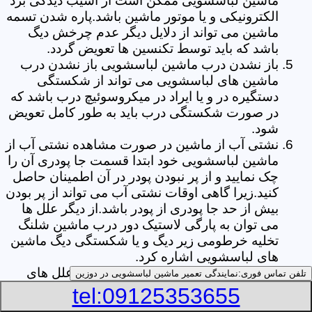
ماشین لباسشویی ممکن است از آسیب دیدگی برد
الکترونیکی و یا موتور ماشین باشد.پاره شدن تسمه
ماشین می تواند از دلایل دیگر عدم چرخش دیگ
باشد که باید توسط تکنسین ها تعویض گردد.
باز نشدن درب ماشین لباسشویی باز نشدن درب
ماشین های لباسشویی می تواند از شکستگی
دستگیره در و یا ایراد در میکروسوئیچ درب باشد که
در صورت شکستگی درب باید به طور کامل تعویض
شود.
نشتی آب از ماشین در صورت مشاهده نشتی آب از
ماشین لباسشویی خود ابتدا قسمت جا پودری آن را
چک نمایید و از پر نبودن پودر در آن اطمینان حاصل
کنید.زیرا گاهی اوقات نشتی آب می تواند از پر بودن
بیش از حد جا پودری از پودر باشد.از دیگر علل ها
می توان به پارگی لاستیک دور درب ماشین شلنگ
تخلیه خرطومی زیر دیگ و یا شکستگی دیگ ماشین
های لباسشویی اشاره کرد.
خشک نکردن لباس ها یکی از بیشترین علل های
تلفن تماس فوری:
نمایندگی تعمیر ماشین لباسشویی در دوزین
خشک نکردن لباس ها توسط ماشین های
tel:09125353655
لباسشویی پر کردن دیگ آن ها بیش از حد ظرفیت