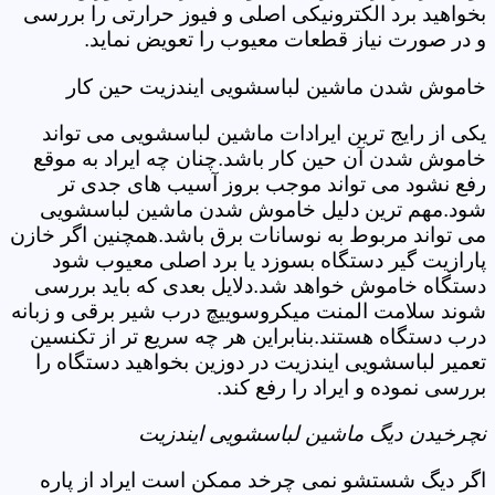
بخواهید برد الکترونیکی اصلی و فیوز حرارتی را بررسی
و در صورت نیاز قطعات معیوب را تعویض نماید.
خاموش شدن ماشین لباسشویی ایندزیت حین کار
یکی از رایج ترین ایرادات ماشین لباسشویی می تواند
خاموش شدن آن حین کار باشد.چنان چه ایراد به موقع
رفع نشود می تواند موجب بروز آسیب های جدی تر
شود.مهم ترین دلیل خاموش شدن ماشین لباسشویی
می تواند مربوط به نوسانات برق باشد.همچنین اگر خازن
پارازیت گیر دستگاه بسوزد یا برد اصلی معیوب شود
دستگاه خاموش خواهد شد.دلایل بعدی که باید بررسی
شوند سلامت المنت میکروسوییچ درب شیر برقی و زبانه
درب دستگاه هستند.بنابراین هر چه سریع تر از تکنسین
تعمیر لباسشویی ایندزیت در دوزین بخواهید دستگاه را
بررسی نموده و ایراد را رفع کند.
نچرخیدن دیگ ماشین لباسشویی ایندزیت
اگر دیگ شستشو نمی چرخد ممکن است ایراد از پاره