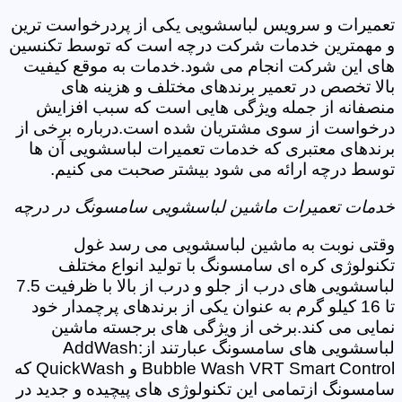
تعمیرات و سرویس لباسشویی یکی از پردرخواست ترین
و مهمترین خدمات شرکت درچه است که توسط تکنسین
های این شرکت انجام می شود.خدمات به موقع کیفیت
بالا تخصص در تعمیر برندهای مختلف و هزینه های
منصفانه از جمله ویژگی هایی است که سبب افزایش
درخواست از سوی مشتریان شده است.درباره برخی از
برندهای معتبری که خدمات تعمیرات لباسشویی آن ها
توسط درچه ارائه می شود بیشتر صحبت می کنیم.
خدمات تعمیرات ماشین لباسشویی سامسونگ در درچه
وقتی نوبت به ماشین لباسشویی می رسد غول
تکنولوژی کره ای سامسونگ با تولید انواع مختلف
لباسشویی های درب از جلو و درب از بالا با ظرفیت 7.5
تا 16 کیلو گرم به عنوان یکی از برندهای پرچمدار خود
نمایی می کند.برخی از ویژگی های برجسته ماشین
لباسشویی های سامسونگ عبارتند از:AddWash
Bubble Wash VRT Smart Control و QuickWash که
سامسونگ ازتمامی این تکنولوژی های پیچیده و جدید در