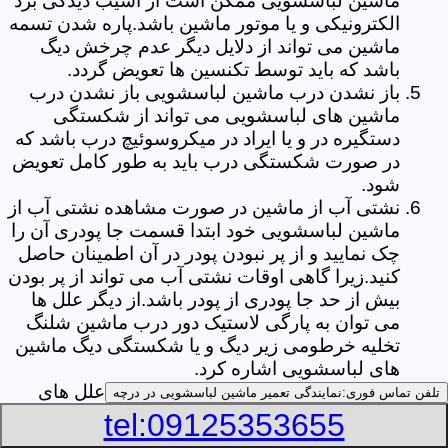
ماشین لباسشویی ممکن است از آسیب دیدگی برد
الکترونیکی و یا موتور ماشین باشد.پاره شدن تسمه
ماشین می تواند از دلایل دیگر عدم چرخش دیگ
باشد که باید توسط تکنسین ها تعویض گردد.
باز نشدن درب ماشین لباسشویی باز نشدن درب
ماشین های لباسشویی می تواند از شکستگی
دستگیره در و یا ایراد در میکروسوئیچ درب باشد که
در صورت شکستگی درب باید به طور کامل تعویض
شود.
نشتی آب از ماشین در صورت مشاهده نشتی آب از
ماشین لباسشویی خود ابتدا قسمت جا پودری آن را
چک نمایید و از پر نبودن پودر در آن اطمینان حاصل
کنید.زیرا گاهی اوقات نشتی آب می تواند از پر بودن
بیش از حد جا پودری از پودر باشد.از دیگر علل ها
می توان به پارگی لاستیک دور درب ماشین شلنگ
تخلیه خرطومی زیر دیگ و یا شکستگی دیگ ماشین
های لباسشویی اشاره کرد.
خشک نکردن لباس ها یکی از بیشترین علل های
تلفن تماس فوری:
نمایندگی تعمیر ماشین لباسشویی در درچه
خشک نکردن لباس ها توسط ماشین های
tel:09125353655
لباسشویی پر کردن دیگ آن ها بیش از حد ظرفیت