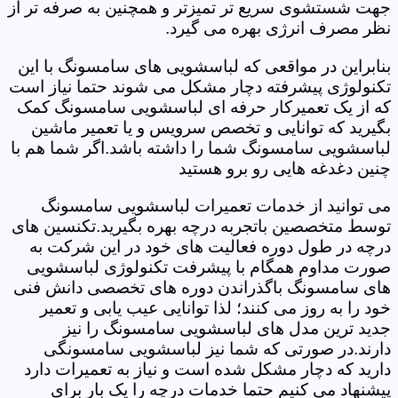
جهت شستشوی سریع تر تمیزتر و همچنین به صرفه تر از
نظر مصرف انرژی بهره می گیرد.
بنابراین در مواقعی که لباسشویی های سامسونگ با این
تکنولوژی پیشرفته دچار مشکل می شوند حتما نیاز است
که از یک تعمیرکار حرفه ای لباسشویی سامسونگ کمک
بگیرید که توانایی و تخصص سرویس و یا تعمیر ماشین
لباسشویی سامسونگ شما را داشته باشد.اگر شما هم با
چنین دغدغه هایی رو برو هستید
می توانید از خدمات تعمیرات لباسشویی سامسونگ
توسط متخصصین باتجربه درچه بهره بگیرید.تکنسین های
درچه در طول دوره فعالیت های خود در این شرکت به
صورت مداوم همگام با پیشرفت تکنولوژی لباسشویی
های سامسونگ باگذراندن دوره های تخصصی دانش فنی
خود را به روز می کنند؛ لذا توانایی عیب یابی و تعمیر
جدید ترین مدل های لباسشویی سامسونگ را نیز
دارند.در صورتی که شما نیز لباسشویی سامسونگی
دارید که دچار مشکل شده است و نیاز به تعمیرات دارد
پیشنهاد می کنیم حتما خدمات درچه را یک بار برای