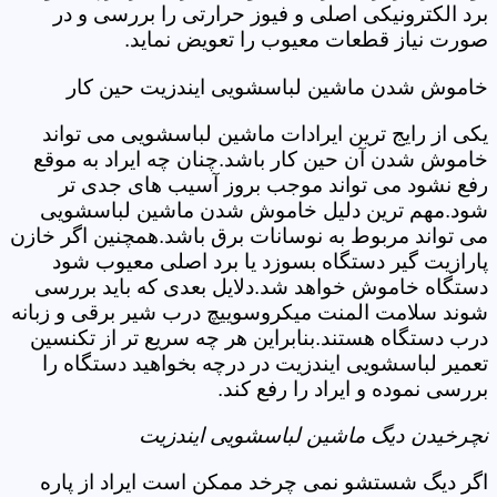
برد الکترونیکی اصلی و فیوز حرارتی را بررسی و در
صورت نیاز قطعات معیوب را تعویض نماید.
خاموش شدن ماشین لباسشویی ایندزیت حین کار
یکی از رایج ترین ایرادات ماشین لباسشویی می تواند
خاموش شدن آن حین کار باشد.چنان چه ایراد به موقع
رفع نشود می تواند موجب بروز آسیب های جدی تر
شود.مهم ترین دلیل خاموش شدن ماشین لباسشویی
می تواند مربوط به نوسانات برق باشد.همچنین اگر خازن
پارازیت گیر دستگاه بسوزد یا برد اصلی معیوب شود
دستگاه خاموش خواهد شد.دلایل بعدی که باید بررسی
شوند سلامت المنت میکروسوییچ درب شیر برقی و زبانه
درب دستگاه هستند.بنابراین هر چه سریع تر از تکنسین
تعمیر لباسشویی ایندزیت در درچه بخواهید دستگاه را
بررسی نموده و ایراد را رفع کند.
نچرخیدن دیگ ماشین لباسشویی ایندزیت
اگر دیگ شستشو نمی چرخد ممکن است ایراد از پاره