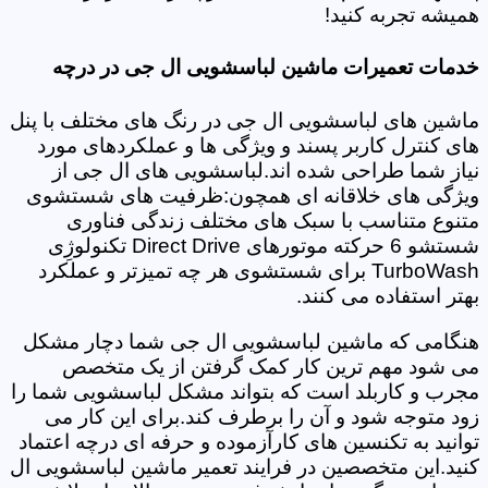
همیشه تجربه کنید!
خدمات تعمیرات ماشین لباسشویی ال جی در درچه
ماشین های لباسشویی ال جی در رنگ های مختلف با پنل
های کنترل کاربر پسند و ویژگی ها و عملکردهای مورد
نیاز شما طراحی شده اند.لباسشویی های ال جی از
ویژگی های خلاقانه ای همچون:ظرفیت های شستشوی
متنوع متناسب با سبک های مختلف زندگی فناوری
شستشو 6 حرکته موتورهای Direct Drive تکنولوژِی
TurboWash برای شستشوی هر چه تمیزتر و عملکرد
بهتر استفاده می کنند.
هنگامی که ماشین لباسشویی ال جی شما دچار مشکل
می شود مهم ترین کار کمک گرفتن از یک متخصص
مجرب و کاربلد است که بتواند مشکل لباسشویی شما را
زود متوجه شود و آن را برطرف کند.برای این کار می
توانید به تکنسین های کارآزموده و حرفه ای درچه اعتماد
کنید.این متخصصین در فرایند تعمیر ماشین لباسشویی ال