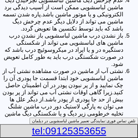
عدم چرخش دیگ ماشین لباسشویی نچرخیدن دیگ
ماشین لباسشویی ممکن است از آسیب دیدگی برد
الکترونیکی و یا موتور ماشین باشد.پاره شدن تسمه
ماشین می تواند از دلایل دیگر عدم چرخش دیگ
باشد که باید توسط تکنسین ها تعویض گردد.
باز نشدن درب ماشین لباسشویی باز نشدن درب
ماشین های لباسشویی می تواند از شکستگی
دستگیره در و یا ایراد در میکروسوئیچ درب باشد که
در صورت شکستگی درب باید به طور کامل تعویض
شود.
نشتی آب از ماشین در صورت مشاهده نشتی آب از
ماشین لباسشویی خود ابتدا قسمت جا پودری آن را
چک نمایید و از پر نبودن پودر در آن اطمینان حاصل
کنید.زیرا گاهی اوقات نشتی آب می تواند از پر بودن
بیش از حد جا پودری از پودر باشد.از دیگر علل ها
می توان به پارگی لاستیک دور درب ماشین شلنگ
تخلیه خرطومی زیر دیگ و یا شکستگی دیگ ماشین
های لباسشویی اشاره کرد.
تلفن تماس فوری:
نمایندگی تعمیر ماشین لباسشویی در دیلمان
خشک نکردن لباس ها یکی از بیشترین علل های
tel:09125353655
خشک نکردن لباس ها توسط ماشین های