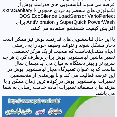
عرضه می شوند.لباسشویی های قدرتمند بوش از
تکنولوژی های منحصر به فردی همچون:XxtraSanitary i-
DOS EcoSilence LoadSensor VarioPerfect
SuperQuick PowerWash و AntiVibration برای
افزایش کیفیت شستشو استفاده می کنند.
با این حال لباسشویی های قدرتمند بوش نیز ممکن است
دچار مشکل شوند و نتوانند وظیفه خود را به درستی
انجام دهند.اینجاست که صحبت از یک مرکز تخصصی
تعمیر ماشین لباسشویی بوش برای برطرف کردن هر چه
سریع تر و بهتر دستگاه به میان می آید.دیلمان سال
هاست که به عنوان تعمیرگاه مجاز لباسشویی بوش در
این عرصه فعالیت می کند و با بهرمندی از متخصصین
تعمیرات لباسشویی بوش در کوتاه ترین زمان ممکن و با
هزینه های منصفانه تعمیرات آماده خدمت رسانی به شما
می باشد.