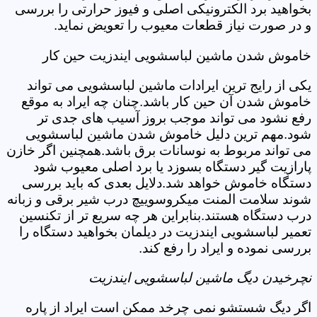
بخواهید برد الکترونیکی اصلی و فیوز حرارتی را بررسی
و در صورت نیاز قطعات معیوب را تعویض نماید.
خاموش شدن ماشین لباسشویی ایندزیت حین کار
یکی از رایج ترین ایرادات ماشین لباسشویی می تواند
خاموش شدن آن حین کار باشد.چنان چه ایراد به موقع
رفع نشود می تواند موجب بروز آسیب های جدی تر
شود.مهم ترین دلیل خاموش شدن ماشین لباسشویی
می تواند مربوط به نوسانات برق باشد.همچنین اگر خازن
پارازیت گیر دستگاه بسوزد یا برد اصلی معیوب شود
دستگاه خاموش خواهد شد.دلایل بعدی که باید بررسی
شوند سلامت المنت میکروسوییچ درب شیر برقی و زبانه
درب دستگاه هستند.بنابراین هر چه سریع تر از تکنسین
تعمیر لباسشویی ایندزیت در دیلمان بخواهید دستگاه را
بررسی نموده و ایراد را رفع کند.
نچرخیدن دیگ ماشین لباسشویی ایندزیت
اگر دیگ شستشو نمی چرخد ممکن است ایراد از پاره