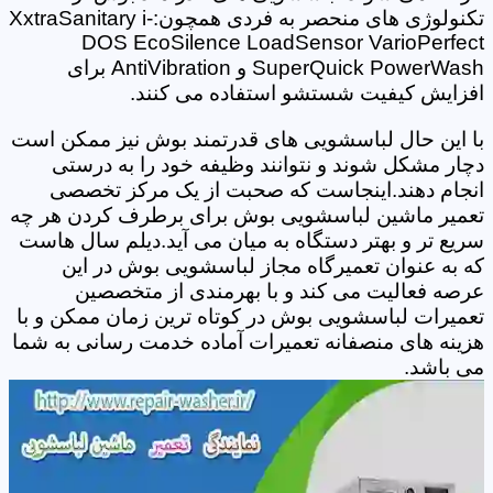
تکنولوژی های منحصر به فردی همچون:XxtraSanitary i-
DOS EcoSilence LoadSensor VarioPerfect
SuperQuick PowerWash و AntiVibration برای
افزایش کیفیت شستشو استفاده می کنند.
با این حال لباسشویی های قدرتمند بوش نیز ممکن است
دچار مشکل شوند و نتوانند وظیفه خود را به درستی
انجام دهند.اینجاست که صحبت از یک مرکز تخصصی
تعمیر ماشین لباسشویی بوش برای برطرف کردن هر چه
سریع تر و بهتر دستگاه به میان می آید.دیلم سال هاست
که به عنوان تعمیرگاه مجاز لباسشویی بوش در این
عرصه فعالیت می کند و با بهرمندی از متخصصین
تعمیرات لباسشویی بوش در کوتاه ترین زمان ممکن و با
هزینه های منصفانه تعمیرات آماده خدمت رسانی به شما
می باشد.