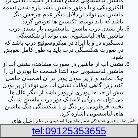
ماشین لباسشویی ممکن است از آسیب دیدگی برد
الکترونیکی و یا موتور ماشین باشد.پاره شدن تسمه
ماشین می تواند از دلایل دیگر عدم چرخش دیگ
باشد که باید توسط تکنسین ها تعویض گردد.
باز نشدن درب ماشین لباسشویی باز نشدن درب
ماشین های لباسشویی می تواند از شکستگی
دستگیره در و یا ایراد در میکروسوئیچ درب باشد که
در صورت شکستگی درب باید به طور کامل تعویض
شود.
نشتی آب از ماشین در صورت مشاهده نشتی آب از
ماشین لباسشویی خود ابتدا قسمت جا پودری آن را
چک نمایید و از پر نبودن پودر در آن اطمینان حاصل
کنید.زیرا گاهی اوقات نشتی آب می تواند از پر بودن
بیش از حد جا پودری از پودر باشد.از دیگر علل ها
می توان به پارگی لاستیک دور درب ماشین شلنگ
تخلیه خرطومی زیر دیگ و یا شکستگی دیگ ماشین
های لباسشویی اشاره کرد.
خشک نکردن لباس ها یکی از بیشترین علل های
تلفن تماس فوری:
نمایندگی تعمیر ماشین لباسشویی در دیلم
خشک نکردن لباس ها توسط ماشین های
tel:09125353655
لباسشویی پر کردن دیگ آن ها بیش از حد ظرفیت