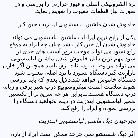
برد الکترونیکی اصلی و فیوز حرارتی را بررسی و در
صورت نیاز قطعات معیوب را تعویض نماید.
خاموش شدن ماشین لباسشویی ایندزیت حین کار
یکی از رایج ترین ایرادات ماشین لباسشویی می تواند
خاموش شدن آن حین کار باشد.چنان چه ایراد به موقع
رفع نشود می تواند موجب بروز آسیب های جدی تر
شود.مهم ترین دلیل خاموش شدن ماشین لباسشویی
می تواند مربوط به نوسانات برق باشد.همچنین اگر خازن
پارازیت گیر دستگاه بسوزد یا برد اصلی معیوب شود
دستگاه خاموش خواهد شد.دلایل بعدی که باید بررسی
شوند سلامت المنت میکروسوییچ درب شیر برقی و زبانه
درب دستگاه هستند.بنابراین هر چه سریع تر از تکنسین
تعمیر لباسشویی ایندزیت در دیلم بخواهید دستگاه را
بررسی نموده و ایراد را رفع کند.
نچرخیدن دیگ ماشین لباسشویی ایندزیت
اگر دیگ شستشو نمی چرخد ممکن است ایراد از پاره