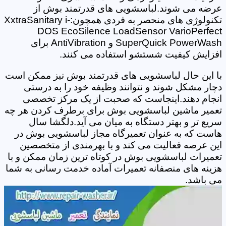
عرضه می شوند.لباسشویی های قدرتمند بوش از
تکنولوژی های منحصر به فردی همچون:XxtraSanitary i-
DOS EcoSilence LoadSensor VarioPerfect
SuperQuick PowerWash و AntiVibration برای
افزایش کیفیت شستشو استفاده می کنند.
با این حال لباسشویی های قدرتمند بوش نیز ممکن است
دچار مشکل شوند و نتوانند وظیفه خود را به درستی
انجام دهند.اینجاست که صحبت از یک مرکز تخصصی
تعمیر ماشین لباسشویی بوش برای برطرف کردن هر چه
سریع تر و بهتر دستگاه به میان می آید.دلگشا سال
هاست که به عنوان تعمیرگاه مجاز لباسشویی بوش در
این عرصه فعالیت می کند و با بهرمندی از متخصصین
تعمیرات لباسشویی بوش در کوتاه ترین زمان ممکن و با
هزینه های منصفانه تعمیرات آماده خدمت رسانی به شما
می باشد.