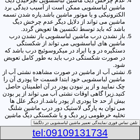
عدم چرخش دیگ ماشین لباسشویی نچرخیدن دیگ
ماشین لباسشویی ممکن است از آسیب دیدگی برد
الکترونیکی و یا موتور ماشین باشد.پاره شدن تسمه
ماشین می تواند از دلایل دیگر عدم چرخش دیگ
باشد که باید توسط تکنسین ها تعویض گردد.
باز نشدن درب ماشین لباسشویی باز نشدن درب
ماشین های لباسشویی می تواند از شکستگی
دستگیره در و یا ایراد در میکروسوئیچ درب باشد که
در صورت شکستگی درب باید به طور کامل تعویض
شود.
نشتی آب از ماشین در صورت مشاهده نشتی آب از
ماشین لباسشویی خود ابتدا قسمت جا پودری آن را
چک نمایید و از پر نبودن پودر در آن اطمینان حاصل
کنید.زیرا گاهی اوقات نشتی آب می تواند از پر بودن
بیش از حد جا پودری از پودر باشد.از دیگر علل ها
می توان به پارگی لاستیک دور درب ماشین شلنگ
تخلیه خرطومی زیر دیگ و یا شکستگی دیگ ماشین
های لباسشویی اشاره کرد.
تلفن تماس فوری:
نمایندگی تعمیر ماشین لباسشویی در دلگشا
خشک نکردن لباس ها یکی از بیشترین علل های
tel:09109131734
خشک نکردن لباس ها توسط ماشین های