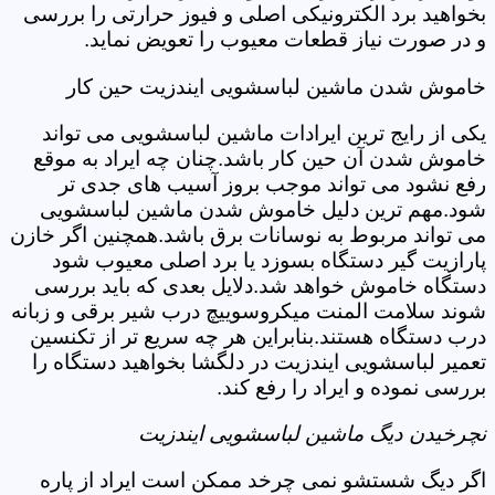
بخواهید برد الکترونیکی اصلی و فیوز حرارتی را بررسی
و در صورت نیاز قطعات معیوب را تعویض نماید.
خاموش شدن ماشین لباسشویی ایندزیت حین کار
یکی از رایج ترین ایرادات ماشین لباسشویی می تواند
خاموش شدن آن حین کار باشد.چنان چه ایراد به موقع
رفع نشود می تواند موجب بروز آسیب های جدی تر
شود.مهم ترین دلیل خاموش شدن ماشین لباسشویی
می تواند مربوط به نوسانات برق باشد.همچنین اگر خازن
پارازیت گیر دستگاه بسوزد یا برد اصلی معیوب شود
دستگاه خاموش خواهد شد.دلایل بعدی که باید بررسی
شوند سلامت المنت میکروسوییچ درب شیر برقی و زبانه
درب دستگاه هستند.بنابراین هر چه سریع تر از تکنسین
تعمیر لباسشویی ایندزیت در دلگشا بخواهید دستگاه را
بررسی نموده و ایراد را رفع کند.
نچرخیدن دیگ ماشین لباسشویی ایندزیت
اگر دیگ شستشو نمی چرخد ممکن است ایراد از پاره