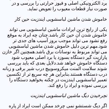
برد الکترونیکی اصلی و فیوز حرارتی را بررسی و در
صورت نیاز قطعات معیوب را تعویض نماید.
خاموش شدن ماشین لباسشویی ایندزیت حین کار
یکی از رایج ترین ایرادات ماشین لباسشویی می تواند
خاموش شدن آن حین کار باشد.چنان چه ایراد به موقع
رفع نشود می تواند موجب بروز آسیب های جدی تر
شود.مهم ترین دلیل خاموش شدن ماشین لباسشویی
می تواند مربوط به نوسانات برق باشد.همچنین اگر خازن
پارازیت گیر دستگاه بسوزد یا برد اصلی معیوب شود
دستگاه خاموش خواهد شد.دلایل بعدی که باید بررسی
شوند سلامت المنت میکروسوییچ درب شیر برقی و زبانه
درب دستگاه هستند.بنابراین هر چه سریع تر از تکنسین
تعمیر لباسشویی ایندزیت در چکنه بخواهید دستگاه را
بررسی نموده و ایراد را رفع کند.
نچرخیدن دیگ ماشین لباسشویی ایندزیت
اگر دیگ شستشو نمی چرخد ممکن است ایراد از پاره