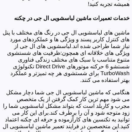
همیشه تجربه کنید!
خدمات تعمیرات ماشین لباسشویی ال جی در چکنه
ماشین های لباسشویی ال جی در رنگ های مختلف با پنل
های کنترل کاربر پسند و ویژگی ها و عملکردهای مورد
نیاز شما طراحی شده اند.لباسشویی های ال جی از
ویژگی های خلاقانه ای همچون:ظرفیت های شستشوی
متنوع متناسب با سبک های مختلف زندگی فناوری
شستشو 6 حرکته موتورهای Direct Drive تکنولوژِی
TurboWash برای شستشوی هر چه تمیزتر و عملکرد
بهتر استفاده می کنند.
هنگامی که ماشین لباسشویی ال جی شما دچار مشکل
می شود مهم ترین کار کمک گرفتن از یک متخصص
مجرب و کاربلد است که بتواند مشکل لباسشویی شما را
زود متوجه شود و آن را برطرف کند.برای این کار می
توانید به تکنسین های کارآزموده و حرفه ای چکنه اعتماد
کنید.این متخصصین در فرایند تعمیر ماشین لباسشویی ال