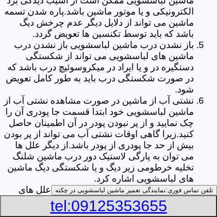
ماشین لباسشویی ممکن است از آسیب دیدگی برد
الکترونیکی و یا موتور ماشین باشد.پاره شدن تسمه
ماشین می تواند از دلایل دیگر عدم چرخش دیگ
باشد که باید توسط تکنسین ها تعویض گردد.
باز نشدن درب ماشین لباسشویی باز نشدن درب
ماشین های لباسشویی می تواند از شکستگی
دستگیره در و یا ایراد در میکروسوئیچ درب باشد که
در صورت شکستگی درب باید به طور کامل تعویض
شود.
نشتی آب از ماشین در صورت مشاهده نشتی آب از
ماشین لباسشویی خود ابتدا قسمت جا پودری آن را
چک نمایید و از پر نبودن پودر در آن اطمینان حاصل
کنید.زیرا گاهی اوقات نشتی آب می تواند از پر بودن
بیش از حد جا پودری از پودر باشد.از دیگر علل ها
می توان به پارگی لاستیک دور درب ماشین شلنگ
تخلیه خرطومی زیر دیگ و یا شکستگی دیگ ماشین
های لباسشویی اشاره کرد.
خشک نکردن لباس ها یکی از بیشترین علل های
تلفن تماس فوری:
نمایندگی تعمیر ماشین لباسشویی در چکنه
خشک نکردن لباس ها توسط ماشین های
tel:09125353655
لباسشویی پر کردن دیگ آن ها بیش از حد ظرفیت