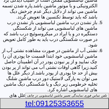
ماشین لباسشویی ممکن است از آسیب دیدگی برد
الکترونیکی و یا موتور ماشین باشد.پاره شدن تسمه
ماشین می تواند از دلایل دیگر عدم چرخش دیگ
باشد که باید توسط تکنسین ها تعویض گردد.
باز نشدن درب ماشین لباسشویی باز نشدن درب
ماشین های لباسشویی می تواند از شکستگی
دستگیره در و یا ایراد در میکروسوئیچ درب باشد که
در صورت شکستگی درب باید به طور کامل تعویض
شود.
نشتی آب از ماشین در صورت مشاهده نشتی آب از
ماشین لباسشویی خود ابتدا قسمت جا پودری آن را
چک نمایید و از پر نبودن پودر در آن اطمینان حاصل
کنید.زیرا گاهی اوقات نشتی آب می تواند از پر بودن
بیش از حد جا پودری از پودر باشد.از دیگر علل ها
می توان به پارگی لاستیک دور درب ماشین شلنگ
تخلیه خرطومی زیر دیگ و یا شکستگی دیگ ماشین
های لباسشویی اشاره کرد.
خشک نکردن لباس ها یکی از بیشترین علل های
تلفن تماس فوری:
نمایندگی تعمیر ماشین لباسشویی در چانف
خشک نکردن لباس ها توسط ماشین های
tel:09125353655
لباسشویی پر کردن دیگ آن ها بیش از حد ظرفیت