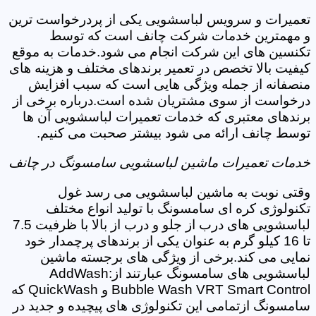
تعمیرات و سرویس لباسشویی یکی از پردرخواست ترین
و مهمترین خدمات شرکت چانف است که توسط
تکنسین های این شرکت انجام می شود.خدمات به موقع
کیفیت بالا تخصص در تعمیر برندهای مختلف و هزینه های
منصفانه از جمله ویژگی هایی است که سبب افزایش
درخواست از سوی مشتریان شده است.درباره برخی از
برندهای معتبری که خدمات تعمیرات لباسشویی آن ها
توسط چانف ارائه می شود بیشتر صحبت می کنیم.
خدمات تعمیرات ماشین لباسشویی سامسونگ در چانف
وقتی نوبت به ماشین لباسشویی می رسد غول
تکنولوژی کره ای سامسونگ با تولید انواع مختلف
لباسشویی های درب از جلو و درب از بالا با ظرفیت 7.5
تا 16 کیلو گرم به عنوان یکی از برندهای پرچمدار خود
نمایی می کند.برخی از ویژگی های برجسته ماشین
لباسشویی های سامسونگ عبارتند از:AddWash
Bubble Wash VRT Smart Control و QuickWash که
سامسونگ ازتمامی این تکنولوژی های پیچیده و جدید در