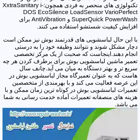
تکنولوژی های منحصر به فردی همچون:XxtraSanitary i-
DOS EcoSilence LoadSensor VarioPerfect
SuperQuick PowerWash و AntiVibration برای
افزایش کیفیت شستشو استفاده می کنند.
با این حال لباسشویی های قدرتمند بوش نیز ممکن است
دچار مشکل شوند و نتوانند وظیفه خود را به درستی
انجام دهند.اینجاست که صحبت از یک مرکز تخصصی
تعمیر ماشین لباسشویی بوش برای برطرف کردن هر چه
سریع تر و بهتر دستگاه به میان می آید.چانف سال
هاست که به عنوان تعمیرگاه مجاز لباسشویی بوش در
این عرصه فعالیت می کند و با بهرمندی از متخصصین
تعمیرات لباسشویی بوش در کوتاه ترین زمان ممکن و با
هزینه های منصفانه تعمیرات آماده خدمت رسانی به شما
می باشد.