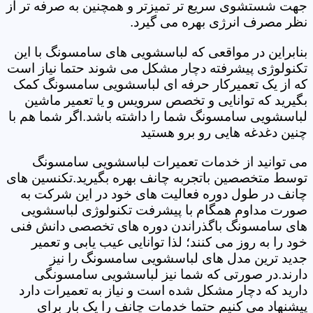
جهت شستشوی سریع تر تمیزتر و همچنین به صرفه تر از
نظر مصرف انرژی بهره می گیرد.
بنابراین در مواقعی که لباسشویی های سامسونگ با این
تکنولوژی پیشرفته دچار مشکل می شوند حتما نیاز است
که از یک تعمیرکار حرفه ای لباسشویی سامسونگ کمک
بگیرید که توانایی و تخصص سرویس و یا تعمیر ماشین
لباسشویی سامسونگ شما را داشته باشد.اگر شما هم با
چنین دغدغه هایی رو برو هستید
می توانید از خدمات تعمیرات لباسشویی سامسونگ
توسط متخصصین باتجربه چانف بهره بگیرید.تکنسین های
چانف در طول دوره فعالیت های خود در این شرکت به
صورت مداوم همگام با پیشرفت تکنولوژی لباسشویی
های سامسونگ باگذراندن دوره های تخصصی دانش فنی
خود را به روز می کنند؛ لذا توانایی عیب یابی و تعمیر
جدید ترین مدل های لباسشویی سامسونگ را نیز
دارند.در صورتی که شما نیز لباسشویی سامسونگی
دارید که دچار مشکل شده است و نیاز به تعمیرات دارد
پیشنهاد می کنیم حتما خدمات چانف را یک بار برای