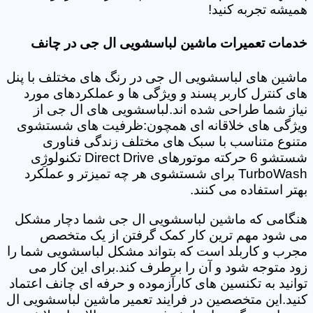
همیشه تجربه کنید!
خدمات تعمیرات ماشین لباسشویی ال جی در چانف
ماشین های لباسشویی ال جی در رنگ های مختلف با پنل
های کنترل کاربر پسند و ویژگی ها و عملکردهای مورد
نیاز شما طراحی شده اند.لباسشویی های ال جی از
ویژگی های خلاقانه ای همچون:ظرفیت های شستشوی
متنوع متناسب با سبک های مختلف زندگی فناوری
شستشو 6 حرکته موتورهای Direct Drive تکنولوژِی
TurboWash برای شستشوی هر چه تمیزتر و عملکرد
بهتر استفاده می کنند.
هنگامی که ماشین لباسشویی ال جی شما دچار مشکل
می شود مهم ترین کار کمک گرفتن از یک متخصص
مجرب و کاربلد است که بتواند مشکل لباسشویی شما را
زود متوجه شود و آن را برطرف کند.برای این کار می
توانید به تکنسین های کارآزموده و حرفه ای چانف اعتماد
کنید.این متخصصین در فرایند تعمیر ماشین لباسشویی ال