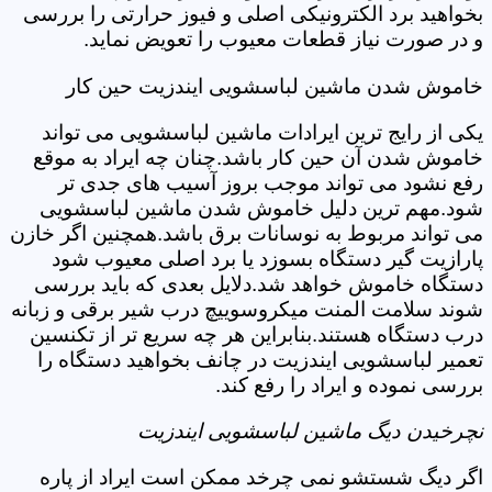
بخواهید برد الکترونیکی اصلی و فیوز حرارتی را بررسی
و در صورت نیاز قطعات معیوب را تعویض نماید.
خاموش شدن ماشین لباسشویی ایندزیت حین کار
یکی از رایج ترین ایرادات ماشین لباسشویی می تواند
خاموش شدن آن حین کار باشد.چنان چه ایراد به موقع
رفع نشود می تواند موجب بروز آسیب های جدی تر
شود.مهم ترین دلیل خاموش شدن ماشین لباسشویی
می تواند مربوط به نوسانات برق باشد.همچنین اگر خازن
پارازیت گیر دستگاه بسوزد یا برد اصلی معیوب شود
دستگاه خاموش خواهد شد.دلایل بعدی که باید بررسی
شوند سلامت المنت میکروسوییچ درب شیر برقی و زبانه
درب دستگاه هستند.بنابراین هر چه سریع تر از تکنسین
تعمیر لباسشویی ایندزیت در چانف بخواهید دستگاه را
بررسی نموده و ایراد را رفع کند.
نچرخیدن دیگ ماشین لباسشویی ایندزیت
اگر دیگ شستشو نمی چرخد ممکن است ایراد از پاره