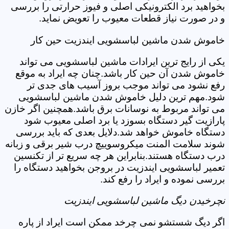
بخواهید برد الکترونیکی اصلی و فیوز حرارتی را بررسی
و در صورت نیاز قطعات معیوب را تعویض نماید.
خاموش شدن ماشین لباسشویی ایندزیت حین کار
یکی از رایج ترین ایرادات ماشین لباسشویی می تواند
خاموش شدن آن حین کار باشد.چنان چه ایراد به موقع
رفع نشود می تواند موجب بروز آسیب های جدی تر
شود.مهم ترین دلیل خاموش شدن ماشین لباسشویی
می تواند مربوط به نوسانات برق باشد.همچنین اگر خازن
پارازیت گیر دستگاه بسوزد یا برد اصلی معیوب شود
دستگاه خاموش خواهد شد.دلایل بعدی که باید بررسی
شوند سلامت المنت میکروسوییچ درب شیر برقی و زبانه
درب دستگاه هستند.بنابراین هر چه سریع تر از تکنسین
تعمیر لباسشویی ایندزیت در بروجن بخواهید دستگاه را
بررسی نموده و ایراد را رفع کند.
نچرخیدن دیگ ماشین لباسشویی ایندزیت
اگر دیگ شستشو نمی چرخد ممکن است ایراد از پاره