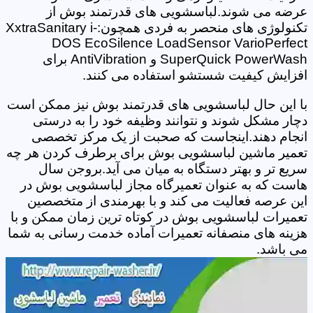
عرضه می شوند.لباسشویی های قدرتمند بوش از
تکنولوژی های منحصر به فردی همچون:XxtraSanitary i-
DOS EcoSilence LoadSensor VarioPerfect
SuperQuick PowerWash و AntiVibration برای
افزایش کیفیت شستشو استفاده می کنند.
با این حال لباسشویی های قدرتمند بوش نیز ممکن است
دچار مشکل شوند و نتوانند وظیفه خود را به درستی
انجام دهند.اینجاست که صحبت از یک مرکز تخصصی
تعمیر ماشین لباسشویی بوش برای برطرف کردن هر چه
سریع تر و بهتر دستگاه به میان می آید.بروجن سال
هاست که به عنوان تعمیرگاه مجاز لباسشویی بوش در
این عرصه فعالیت می کند و با بهرمندی از متخصصین
تعمیرات لباسشویی بوش در کوتاه ترین زمان ممکن و با
هزینه های منصفانه تعمیرات آماده خدمت رسانی به شما
می باشد.