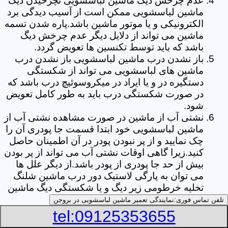
عدم چرخش دیگ ماشین لباسشویی نچرخیدن دیگ
ماشین لباسشویی ممکن است از آسیب دیدگی برد
الکترونیکی و یا موتور ماشین باشد.پاره شدن تسمه
ماشین می تواند از دلایل دیگر عدم چرخش دیگ
باشد که باید توسط تکنسین ها تعویض گردد.
باز نشدن درب ماشین لباسشویی باز نشدن درب
ماشین های لباسشویی می تواند از شکستگی
دستگیره در و یا ایراد در میکروسوئیچ درب باشد که
در صورت شکستگی درب باید به طور کامل تعویض
شود.
نشتی آب از ماشین در صورت مشاهده نشتی آب از
ماشین لباسشویی خود ابتدا قسمت جا پودری آن را
چک نمایید و از پر نبودن پودر در آن اطمینان حاصل
کنید.زیرا گاهی اوقات نشتی آب می تواند از پر بودن
بیش از حد جا پودری از پودر باشد.از دیگر علل ها
می توان به پارگی لاستیک دور درب ماشین شلنگ
تخلیه خرطومی زیر دیگ و یا شکستگی دیگ ماشین
های لباسشویی اشاره کرد.
تلفن تماس فوری:
نمایندگی تعمیر ماشین لباسشویی در بروجن
خشک نکردن لباس ها یکی از بیشترین علل های
tel:09125353655
خشک نکردن لباس ها توسط ماشین های