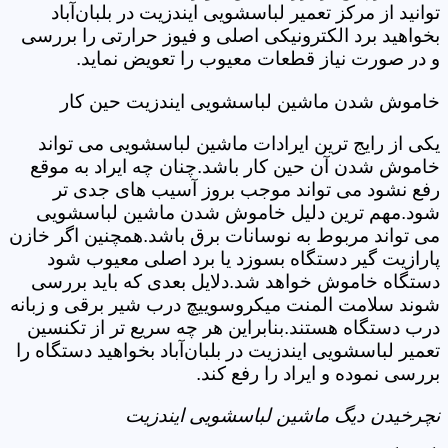
توانید از مرکز تعمیر لباسشویی ایندزیت در بلبان‌آباد
بخواهید برد الکترونیکی اصلی و فیوز حرارتی را بررسی
و در صورت نیاز قطعات معیوب را تعویض نماید.
خاموش شدن ماشین لباسشویی ایندزیت حین کار
یکی از رایج ترین ایرادات ماشین لباسشویی می تواند
خاموش شدن آن حین کار باشد.چنان چه ایراد به موقع
رفع نشود می تواند موجب بروز آسیب های جدی تر
شود.مهم ترین دلیل خاموش شدن ماشین لباسشویی
می تواند مربوط به نوسانات برق باشد.همچنین اگر خازن
پارازیت گیر دستگاه بسوزد یا برد اصلی معیوب شود
دستگاه خاموش خواهد شد.دلایل بعدی که باید بررسی
شوند سلامت المنت میکروسوییچ درب شیر برقی و زبانه
درب دستگاه هستند.بنابراین هر چه سریع تر از تکنسین
تعمیر لباسشویی ایندزیت در بلبان‌آباد بخواهید دستگاه را
بررسی نموده و ایراد را رفع کند.
نچرخیدن دیگ ماشین لباسشویی ایندزیت