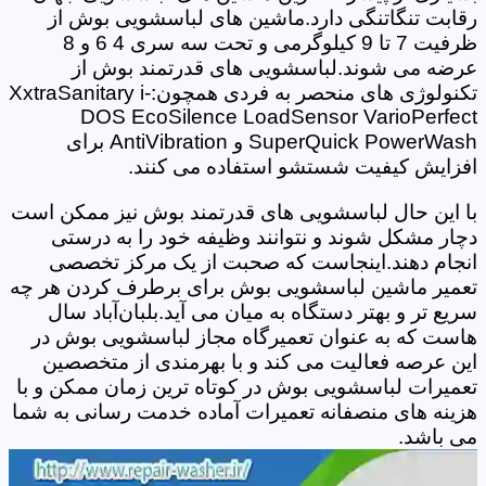
رقابت تنگاتنگی دارد.ماشین های لباسشویی بوش از
ظرفیت 7 تا 9 کیلوگرمی و تحت سه سری 4 6 و 8
عرضه می شوند.لباسشویی های قدرتمند بوش از
تکنولوژی های منحصر به فردی همچون:XxtraSanitary i-
DOS EcoSilence LoadSensor VarioPerfect
SuperQuick PowerWash و AntiVibration برای
افزایش کیفیت شستشو استفاده می کنند.
با این حال لباسشویی های قدرتمند بوش نیز ممکن است
دچار مشکل شوند و نتوانند وظیفه خود را به درستی
انجام دهند.اینجاست که صحبت از یک مرکز تخصصی
تعمیر ماشین لباسشویی بوش برای برطرف کردن هر چه
سریع تر و بهتر دستگاه به میان می آید.بلبان‌آباد سال
هاست که به عنوان تعمیرگاه مجاز لباسشویی بوش در
این عرصه فعالیت می کند و با بهرمندی از متخصصین
تعمیرات لباسشویی بوش در کوتاه ترین زمان ممکن و با
هزینه های منصفانه تعمیرات آماده خدمت رسانی به شما
می باشد.