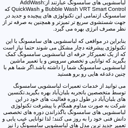
لباسشویی های سامسونگ عبارتند از:AddWash
Bubble Wash VRT Smart Control و QuickWash که
سامسونگ ازتمامی این تکنولوژی های پیچیده و جدید در
جهت شستشوی سریع تر تمیزتر و همچنین به صرفه تر از
نظر مصرف انرژی بهره می گیرد.
بنابراین در مواقعی که لباسشویی های سامسونگ با این
تکنولوژی پیشرفته دچار مشکل می شوند حتما نیاز است
که از یک تعمیرکار حرفه ای لباسشویی سامسونگ کمک
بگیرید که توانایی و تخصص سرویس و یا تعمیر ماشین
لباسشویی سامسونگ شما را داشته باشد.اگر شما هم با
چنین دغدغه هایی رو برو هستید
می توانید از خدمات تعمیرات لباسشویی سامسونگ
توسط متخصصین باتجربه بلبان‌آباد بهره بگیرید.تکنسین
های بلبان‌آباد در طول دوره فعالیت های خود در این
شرکت به صورت مداوم همگام با پیشرفت تکنولوژی
لباسشویی های سامسونگ باگذراندن دوره های تخصصی
دانش فنی خود را به روز می کنند؛ لذا توانایی عیب یابی و
تعمیر جدید ترین مدل های لباسشویی سامسونگ را نیز