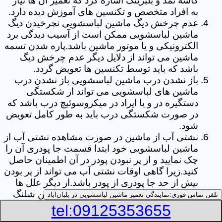
کاسه نمد و بلبرینگ اشاره کرد که تعمیر آن ها نیاز
به افراد متخصص و تکنسین های آموزش دیده دارد.
عدم چرخش دیگ ماشین لباسشویی نچرخیدن دیگ
ماشین لباسشویی ممکن است از آسیب دیدگی برد
الکترونیکی و یا موتور ماشین باشد.پاره شدن تسمه
ماشین می تواند از دلایل دیگر عدم چرخش دیگ
باشد که باید توسط تکنسین ها تعویض گردد.
باز نشدن درب ماشین لباسشویی باز نشدن درب
ماشین های لباسشویی می تواند از شکستگی
دستگیره در و یا ایراد در میکروسوئیچ درب باشد که
در صورت شکستگی درب باید به طور کامل تعویض
شود.
نشتی آب از ماشین در صورت مشاهده نشتی آب از
ماشین لباسشویی خود ابتدا قسمت جا پودری آن را
چک نمایید و از پر نبودن پودر در آن اطمینان حاصل
کنید.زیرا گاهی اوقات نشتی آب می تواند از پر بودن
بیش از حد جا پودری از پودر باشد.از دیگر علل ها
می توان به پارگی لاستیک دور درب ماشین شلنگ
تلفن تماس فوری:
نمایندگی تعمیر ماشین لباسشویی در بلبان‌آباد
تخلیه خرطومی زیر دیگ و یا شکستگی دیگ ماشین
tel:09125353655
های لباسشویی اشاره کرد.