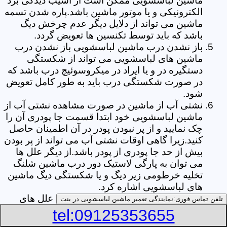
ماشین لباسشویی ممکن است از آسیب دیدگی برد
الکترونیکی و یا موتور ماشین باشد.پاره شدن تسمه
ماشین می تواند از دلایل دیگر عدم چرخش دیگ
باشد که باید توسط تکنسین ها تعویض گردد.
باز نشدن درب ماشین لباسشویی باز نشدن درب
ماشین های لباسشویی می تواند از شکستگی
دستگیره در و یا ایراد در میکروسوئیچ درب باشد که
در صورت شکستگی درب باید به طور کامل تعویض
شود.
نشتی آب از ماشین در صورت مشاهده نشتی آب از
ماشین لباسشویی خود ابتدا قسمت جا پودری آن را
چک نمایید و از پر نبودن پودر در آن اطمینان حاصل
کنید.زیرا گاهی اوقات نشتی آب می تواند از پر بودن
بیش از حد جا پودری از پودر باشد.از دیگر علل ها
می توان به پارگی لاستیک دور درب ماشین شلنگ
تخلیه خرطومی زیر دیگ و یا شکستگی دیگ ماشین
های لباسشویی اشاره کرد.
خشک نکردن لباس ها یکی از بیشترین علل های
تلفن تماس فوری:
نمایندگی تعمیر ماشین لباسشویی در بنت
خشک نکردن لباس ها توسط ماشین های
tel:09125353655
لباسشویی پر کردن دیگ آن ها بیش از حد ظرفیت