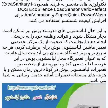
تکنولوژی های منحصر به فردی همچون:XxtraSanitary i-
DOS EcoSilence LoadSensor VarioPerfect
SuperQuick PowerWash و AntiVibration برای
افزایش کیفیت شستشو استفاده می کنند.
با این حال لباسشویی های قدرتمند بوش نیز ممکن است
دچار مشکل شوند و نتوانند وظیفه خود را به درستی
انجام دهند.اینجاست که صحبت از یک مرکز تخصصی
تعمیر ماشین لباسشویی بوش برای برطرف کردن هر چه
سریع تر و بهتر دستگاه به میان می آید.بنت سال هاست
که به عنوان تعمیرگاه مجاز لباسشویی بوش در این
عرصه فعالیت می کند و با بهرمندی از متخصصین
تعمیرات لباسشویی بوش در کوتاه ترین زمان ممکن و با
هزینه های منصفانه تعمیرات آماده خدمت رسانی به شما
می باشد.