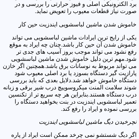
برد الکترونیکی اصلی و فیوز حرارتی را بررسی و در
صورت نیاز قطعات معیوب را تعویض نماید.
خاموش شدن ماشین لباسشویی ایندزیت حین کار
یکی از رایج ترین ایرادات ماشین لباسشویی می تواند
خاموش شدن آن حین کار باشد.چنان چه ایراد به موقع
رفع نشود می تواند موجب بروز آسیب های جدی تر
شود.مهم ترین دلیل خاموش شدن ماشین لباسشویی
می تواند مربوط به نوسانات برق باشد.همچنین اگر خازن
پارازیت گیر دستگاه بسوزد یا برد اصلی معیوب شود
دستگاه خاموش خواهد شد.دلایل بعدی که باید بررسی
شوند سلامت المنت میکروسوییچ درب شیر برقی و زبانه
درب دستگاه هستند.بنابراین هر چه سریع تر از تکنسین
تعمیر لباسشویی ایندزیت در بنت بخواهید دستگاه را
بررسی نموده و ایراد را رفع کند.
نچرخیدن دیگ ماشین لباسشویی ایندزیت
اگر دیگ شستشو نمی چرخد ممکن است ایراد از پاره