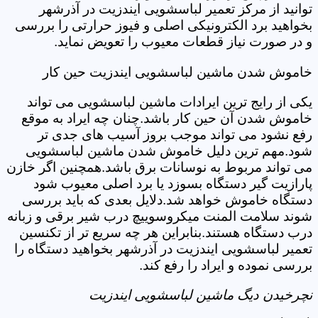
توانید از مرکز تعمیر لباسشویی ایندزیت در آذرشهر
بخواهید برد الکترونیکی اصلی و فیوز حرارتی را بررسی
و در صورت نیاز قطعات معیوب را تعویض نماید.
خاموش شدن ماشین لباسشویی ایندزیت حین کار
یکی از رایج ترین ایرادات ماشین لباسشویی می تواند
خاموش شدن آن حین کار باشد.چنان چه ایراد به موقع
رفع نشود می تواند موجب بروز آسیب های جدی تر
شود.مهم ترین دلیل خاموش شدن ماشین لباسشویی
می تواند مربوط به نوسانات برق باشد.همچنین اگر خازن
پارازیت گیر دستگاه بسوزد یا برد اصلی معیوب شود
دستگاه خاموش خواهد شد.دلایل بعدی که باید بررسی
شوند سلامت المنت میکروسوییچ درب شیر برقی و زبانه
درب دستگاه هستند.بنابراین هر چه سریع تر از تکنسین
تعمیر لباسشویی ایندزیت در آذرشهر بخواهید دستگاه را
بررسی نموده و ایراد را رفع کند.
نچرخیدن دیگ ماشین لباسشویی ایندزیت