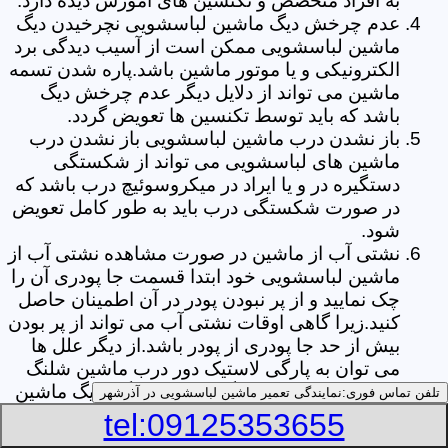
به افراد متخصص و تکنسین های آموزش دیده دارد.
عدم چرخش دیگ ماشین لباسشویی نچرخیدن دیگ
ماشین لباسشویی ممکن است از آسیب دیدگی برد
الکترونیکی و یا موتور ماشین باشد.پاره شدن تسمه
ماشین می تواند از دلایل دیگر عدم چرخش دیگ
باشد که باید توسط تکنسین ها تعویض گردد.
باز نشدن درب ماشین لباسشویی باز نشدن درب
ماشین های لباسشویی می تواند از شکستگی
دستگیره در و یا ایراد در میکروسوئیچ درب باشد که
در صورت شکستگی درب باید به طور کامل تعویض
شود.
نشتی آب از ماشین در صورت مشاهده نشتی آب از
ماشین لباسشویی خود ابتدا قسمت جا پودری آن را
چک نمایید و از پر نبودن پودر در آن اطمینان حاصل
کنید.زیرا گاهی اوقات نشتی آب می تواند از پر بودن
بیش از حد جا پودری از پودر باشد.از دیگر علل ها
می توان به پارگی لاستیک دور درب ماشین شلنگ
تخلیه خرطومی زیر دیگ و یا شکستگی دیگ ماشین
تلفن تماس فوری:
نمایندگی تعمیر ماشین لباسشویی در آذرشهر
های لباسشویی اشاره کرد.
tel:09125353655
خشک نکردن لباس ها یکی از بیشترین علل های