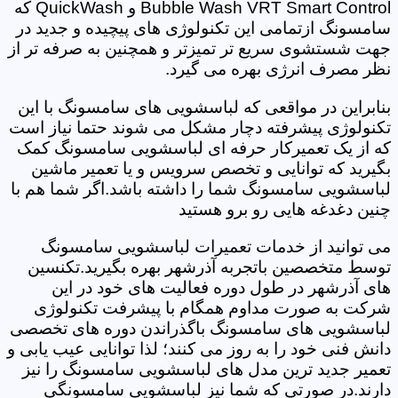
Bubble Wash VRT Smart Control و QuickWash که
سامسونگ ازتمامی این تکنولوژی های پیچیده و جدید در
جهت شستشوی سریع تر تمیزتر و همچنین به صرفه تر از
نظر مصرف انرژی بهره می گیرد.
بنابراین در مواقعی که لباسشویی های سامسونگ با این
تکنولوژی پیشرفته دچار مشکل می شوند حتما نیاز است
که از یک تعمیرکار حرفه ای لباسشویی سامسونگ کمک
بگیرید که توانایی و تخصص سرویس و یا تعمیر ماشین
لباسشویی سامسونگ شما را داشته باشد.اگر شما هم با
چنین دغدغه هایی رو برو هستید
می توانید از خدمات تعمیرات لباسشویی سامسونگ
توسط متخصصین باتجربه آذرشهر بهره بگیرید.تکنسین
های آذرشهر در طول دوره فعالیت های خود در این
شرکت به صورت مداوم همگام با پیشرفت تکنولوژی
لباسشویی های سامسونگ باگذراندن دوره های تخصصی
دانش فنی خود را به روز می کنند؛ لذا توانایی عیب یابی و
تعمیر جدید ترین مدل های لباسشویی سامسونگ را نیز
دارند.در صورتی که شما نیز لباسشویی سامسونگی