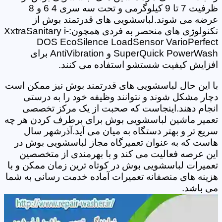
ظرفیت 7 تا 9 کیلوگرمی و تحت سه سری 4 6 و 8
عرضه می شوند.لباسشویی های قدرتمند بوش از
تکنولوژی های منحصر به فردی همچون:XxtraSanitary i-
DOS EcoSilence LoadSensor VarioPerfect
SuperQuick PowerWash و AntiVibration برای
افزایش کیفیت شستشو استفاده می کنند.
با این حال لباسشویی های قدرتمند بوش نیز ممکن است
دچار مشکل شوند و نتوانند وظیفه خود را به درستی
انجام دهند.اینجاست که صحبت از یک مرکز تخصصی
تعمیر ماشین لباسشویی بوش برای برطرف کردن هر چه
سریع تر و بهتر دستگاه به میان می آید.آذرشهر سال
هاست که به عنوان تعمیرگاه مجاز لباسشویی بوش در
این عرصه فعالیت می کند و با بهرمندی از متخصصین
تعمیرات لباسشویی بوش در کوتاه ترین زمان ممکن و با
هزینه های منصفانه تعمیرات آماده خدمت رسانی به شما
می باشد.