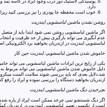
پوسیدگی لاستیک دور درب وجود ایراد در کاسه نمد و
دارد.
خوب است محفظه جا پودری را نیز بررسی کنید زیرا 
روشن نشدن ماشین لباسشویی ایندزیت
اگر ماشین لباسشویی روشن نمی شود ابتدا باید از متصل 
عدم آبگیری می تواند بارگیری بیش از حد ظرفیت و انتخا
لباسشویی ایندزیت در ازندریان بخواهید برد الکترونیکی ا
خاموش شدن ماشین لباسشویی ایندزیت حین کار
یکی از رایج ترین ایرادات ماشین لباسشویی می تواند خا
دلیل خاموش شدن ماشین لباسشویی می تواند مربوط به نو
شد.دلایل بعدی که باید بررسی شوند سلامت المنت میکروسو
ازندریان بخواهید دستگاه را بررسی نموده و ایراد را رفع کن
نچرخیدن دیگ ماشین لباسشویی ایندزیت
اگر دیگ شستشو نمی چرخد ممکن است ایراد از پاره شدن ت
است از تکنسین تعمیر لباسشویی ایندزیت در ازندریان کمک