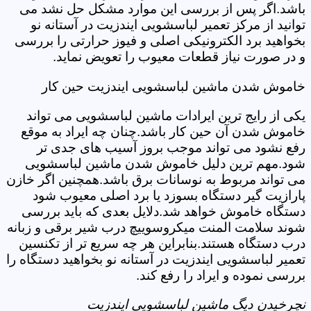
باشد.اگر پس از بررسی این موارد مشکل حل نشد می
توانید از مرکز تعمیر لباسشویی ایندزیت در آستانه نو
بخواهید برد الکترونیکی اصلی و فیوز حرارتی را بررسی
و در صورت نیاز قطعات معیوب را تعویض نماید.
خاموش شدن ماشین لباسشویی ایندزیت حین کار
یکی از رایج ترین ایرادات ماشین لباسشویی می تواند
خاموش شدن آن حین کار باشد.چنان چه ایراد به موقع
رفع نشود می تواند موجب بروز آسیب های جدی تر
شود.مهم ترین دلیل خاموش شدن ماشین لباسشویی
می تواند مربوط به نوسانات برق باشد.همچنین اگر خازن
پارازیت گیر دستگاه بسوزد یا برد اصلی معیوب شود
دستگاه خاموش خواهد شد.دلایل بعدی که باید بررسی
شوند سلامت المنت میکروسوییچ درب شیر برقی و زبانه
درب دستگاه هستند.بنابراین هر چه سریع تر از تکنسین
تعمیر لباسشویی ایندزیت در آستانه نو بخواهید دستگاه را
بررسی نموده و ایراد را رفع کند.
نچرخیدن دیگ ماشین لباسشویی ایندزیت