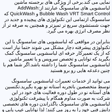
نمایی می کند.برخی از ویژگی های برجسته ماشین
لباسشویی های سامسونگ عبارتند از:AddWash
Bubble Wash VRT Smart Control و QuickWash که
سامسونگ ازتمامی این تکنولوژی های پیچیده و جدید در
جهت شستشوی سریع تر تمیزتر و همچنین به صرفه تر از
نظر مصرف انرژی بهره می گیرد.
بنابراین در مواقعی که لباسشویی های سامسونگ با این
تکنولوژی پیشرفته دچار مشکل می شوند حتما نیاز است
که از یک تعمیرکار حرفه ای لباسشویی سامسونگ کمک
بگیرید که توانایی و تخصص سرویس و یا تعمیر ماشین
لباسشویی سامسونگ شما را داشته باشد.اگر شما هم با
چنین دغدغه هایی رو برو هستید
می توانید از خدمات تعمیرات لباسشویی سامسونگ
توسط متخصصین باتجربه آستانه نو بهره بگیرید.تکنسین
های آستانه نو در طول دوره فعالیت های خود در این
شرکت به صورت مداوم همگام با پیشرفت تکنولوژی
لباسشویی های سامسونگ باگذراندن دوره های تخصصی
دانش فنی خود را به روز می کنند؛ لذا توانایی عیب یابی و