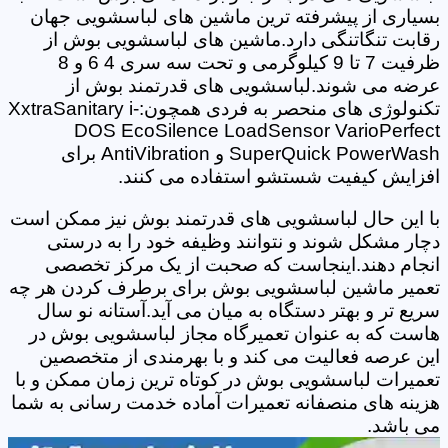
بسیاری از پیشرفته ترین ماشین های لباسشویی جهان
رقابت تنگاتنگی دارد.ماشین های لباسشویی بوش از
ظرفیت 7 تا 9 کیلوگرمی و تحت سه سری 4 6 و 8
عرضه می شوند.لباسشویی های قدرتمند بوش از
تکنولوژی های منحصر به فردی همچون:XxtraSanitary i-
DOS EcoSilence LoadSensor VarioPerfect
SuperQuick PowerWash و AntiVibration برای
افزایش کیفیت شستشو استفاده می کنند.
با این حال لباسشویی های قدرتمند بوش نیز ممکن است
دچار مشکل شوند و نتوانند وظیفه خود را به درستی
انجام دهند.اینجاست که صحبت از یک مرکز تخصصی
تعمیر ماشین لباسشویی بوش برای برطرف کردن هر چه
سریع تر و بهتر دستگاه به میان می آید.آستانه نو سال
هاست که به عنوان تعمیرگاه مجاز لباسشویی بوش در
این عرصه فعالیت می کند و با بهرمندی از متخصصین
تعمیرات لباسشویی بوش در کوتاه ترین زمان ممکن و با
هزینه های منصفانه تعمیرات آماده خدمت رسانی به شما
می باشد.