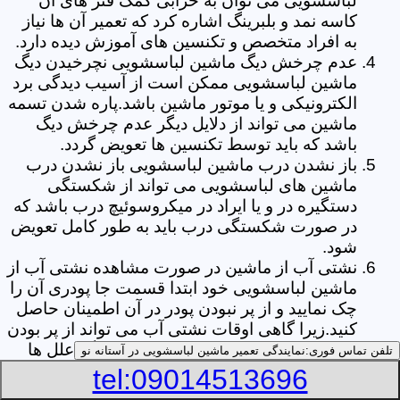
لباسشویی می توان به خرابی کمک فنر های آن
کاسه نمد و بلبرینگ اشاره کرد که تعمیر آن ها نیاز
به افراد متخصص و تکنسین های آموزش دیده دارد.
عدم چرخش دیگ ماشین لباسشویی نچرخیدن دیگ
ماشین لباسشویی ممکن است از آسیب دیدگی برد
الکترونیکی و یا موتور ماشین باشد.پاره شدن تسمه
ماشین می تواند از دلایل دیگر عدم چرخش دیگ
باشد که باید توسط تکنسین ها تعویض گردد.
باز نشدن درب ماشین لباسشویی باز نشدن درب
ماشین های لباسشویی می تواند از شکستگی
دستگیره در و یا ایراد در میکروسوئیچ درب باشد که
در صورت شکستگی درب باید به طور کامل تعویض
شود.
نشتی آب از ماشین در صورت مشاهده نشتی آب از
ماشین لباسشویی خود ابتدا قسمت جا پودری آن را
چک نمایید و از پر نبودن پودر در آن اطمینان حاصل
کنید.زیرا گاهی اوقات نشتی آب می تواند از پر بودن
بیش از حد جا پودری از پودر باشد.از دیگر علل ها
تلفن تماس فوری:
نمایندگی تعمیر ماشین لباسشویی در آستانه نو
می توان به پارگی لاستیک دور درب ماشین شلنگ
tel:09014513696
تخلیه خرطومی زیر دیگ و یا شکستگی دیگ ماشین