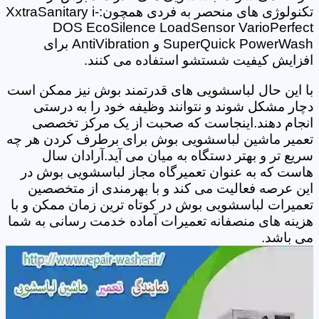
تکنولوژی های منحصر به فردی همچون:XxtraSanitary i-
DOS EcoSilence LoadSensor VarioPerfect
SuperQuick PowerWash و AntiVibration برای
افزایش کیفیت شستشو استفاده می کنند.
با این حال لباسشویی های قدرتمند بوش نیز ممکن است
دچار مشکل شوند و نتوانند وظیفه خود را به درستی
انجام دهند.اینجاست که صحبت از یک مرکز تخصصی
تعمیر ماشین لباسشویی بوش برای برطرف کردن هر چه
سریع تر و بهتر دستگاه به میان می آید.آرادان سال
هاست که به عنوان تعمیرگاه مجاز لباسشویی بوش در
این عرصه فعالیت می کند و با بهرمندی از متخصصین
تعمیرات لباسشویی بوش در کوتاه ترین زمان ممکن و با
هزینه های منصفانه تعمیرات آماده خدمت رسانی به شما
می باشد.