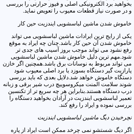
بخواهید برد الکترونیکی اصلی و فیوز حرارتی را بررسی
و در صورت نیاز قطعات معیوب را تعویض نماید.
خاموش شدن ماشین لباسشویی ایندزیت حین کار
یکی از رایج ترین ایرادات ماشین لباسشویی می تواند
خاموش شدن آن حین کار باشد.چنان چه ایراد به موقع
رفع نشود می تواند موجب بروز آسیب های جدی تر
شود.مهم ترین دلیل خاموش شدن ماشین لباسشویی
می تواند مربوط به نوسانات برق باشد.همچنین اگر خازن
پارازیت گیر دستگاه بسوزد یا برد اصلی معیوب شود
دستگاه خاموش خواهد شد.دلایل بعدی که باید بررسی
شوند سلامت المنت میکروسوییچ درب شیر برقی و زبانه
درب دستگاه هستند.بنابراین هر چه سریع تر از تکنسین
تعمیر لباسشویی ایندزیت در آرادان بخواهید دستگاه را
بررسی نموده و ایراد را رفع کند.
نچرخیدن دیگ ماشین لباسشویی ایندزیت
اگر دیگ شستشو نمی چرخد ممکن است ایراد از پاره