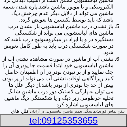
ماشین لباسشویی ممکن است از آسیب دیدگی برد
الکترونیکی و یا موتور ماشین باشد.پاره شدن تسمه
ماشین می تواند از دلایل دیگر عدم چرخش دیگ
باشد که باید توسط تکنسین ها تعویض گردد.
باز نشدن درب ماشین لباسشویی باز نشدن درب
ماشین های لباسشویی می تواند از شکستگی
دستگیره در و یا ایراد در میکروسوئیچ درب باشد که
در صورت شکستگی درب باید به طور کامل تعویض
شود.
نشتی آب از ماشین در صورت مشاهده نشتی آب از
ماشین لباسشویی خود ابتدا قسمت جا پودری آن را
چک نمایید و از پر نبودن پودر در آن اطمینان حاصل
کنید.زیرا گاهی اوقات نشتی آب می تواند از پر بودن
بیش از حد جا پودری از پودر باشد.از دیگر علل ها
می توان به پارگی لاستیک دور درب ماشین شلنگ
تخلیه خرطومی زیر دیگ و یا شکستگی دیگ ماشین
های لباسشویی اشاره کرد.
خشک نکردن لباس ها یکی از بیشترین علل های
تلفن تماس فوری:
نمایندگی تعمیر ماشین لباسشویی در آرادان
خشک نکردن لباس ها توسط ماشین های
tel:09125353655
لباسشویی پر کردن دیگ آن ها بیش از حد ظرفیت