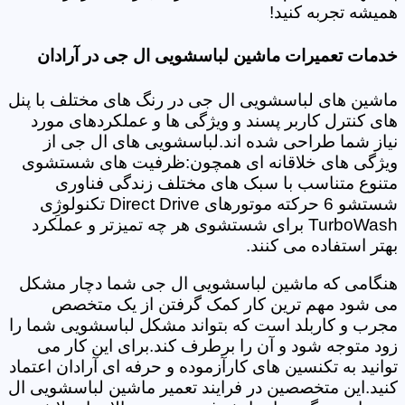
همیشه تجربه کنید!
خدمات تعمیرات ماشین لباسشویی ال جی در آرادان
ماشین های لباسشویی ال جی در رنگ های مختلف با پنل
های کنترل کاربر پسند و ویژگی ها و عملکردهای مورد
نیاز شما طراحی شده اند.لباسشویی های ال جی از
ویژگی های خلاقانه ای همچون:ظرفیت های شستشوی
متنوع متناسب با سبک های مختلف زندگی فناوری
شستشو 6 حرکته موتورهای Direct Drive تکنولوژِی
TurboWash برای شستشوی هر چه تمیزتر و عملکرد
بهتر استفاده می کنند.
هنگامی که ماشین لباسشویی ال جی شما دچار مشکل
می شود مهم ترین کار کمک گرفتن از یک متخصص
مجرب و کاربلد است که بتواند مشکل لباسشویی شما را
زود متوجه شود و آن را برطرف کند.برای این کار می
توانید به تکنسین های کارآزموده و حرفه ای آرادان اعتماد
کنید.این متخصصین در فرایند تعمیر ماشین لباسشویی ال