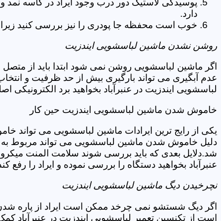
پوسیدگی لاستیک دور درب وجود ایراد در کاسه نمد و
دارد.
خوب است محفظه جا پودری را نیز بررسی کنید زیرا 
روشن نشدن ماشین لباسشویی ایندزیت
اگر ماشین لباسشویی روشن نمی شود ابتدا باید از متصل 
عدم آبگیری می تواند بارگیری بیش از حد ظرفیت و انتخا
لباسشویی ایندزیت در عنبرآباد بخواهید برد الکترونیکی ا
خاموش شدن ماشین لباسشویی ایندزیت حین کار
یکی از رایج ترین ایرادات ماشین لباسشویی می تواند خا
دلیل خاموش شدن ماشین لباسشویی می تواند مربوط به نو
شد.دلایل بعدی که باید بررسی شوند سلامت المنت میکروسو
عنبرآباد بخواهید دستگاه را بررسی نموده و ایراد را رفع کند
نچرخیدن دیگ ماشین لباسشویی ایندزیت
اگر دیگ شستشو نمی چرخد ممکن است ایراد از پاره شدن ت
است از تکنسین تعمیر لباسشویی ایندزیت در عنبرآباد کمک