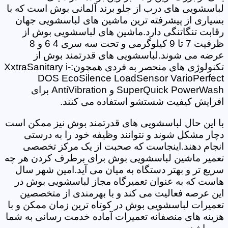
لباسشویی های درب از جلو برند آلمانی بوش است که با
بسیاری از پیشرفته ترین ماشین های لباسشویی جهان
رقابت تنگاتنگی دارد.ماشین های لباسشویی بوش از
ظرفیت 7 تا 9 کیلوگرمی و تحت سه سری 4 6 و 8
عرضه می شوند.لباسشویی های قدرتمند بوش از
تکنولوژی های منحصر به فردی همچون:XxtraSanitary i-
DOS EcoSilence LoadSensor VarioPerfect
SuperQuick PowerWash و AntiVibration برای
افزایش کیفیت شستشو استفاده می کنند.
با این حال لباسشویی های قدرتمند بوش نیز ممکن است
دچار مشکل شوند و نتوانند وظیفه خود را به درستی
انجام دهند.اینجاست که صحبت از یک مرکز تخصصی
تعمیر ماشین لباسشویی بوش برای برطرف کردن هر چه
سریع تر و بهتر دستگاه به میان می آید.امین شهر سال
هاست که به عنوان تعمیرگاه مجاز لباسشویی بوش در
این عرصه فعالیت می کند و با بهرمندی از متخصصین
تعمیرات لباسشویی بوش در کوتاه ترین زمان ممکن و با
هزینه های منصفانه تعمیرات آماده خدمت رسانی به شما