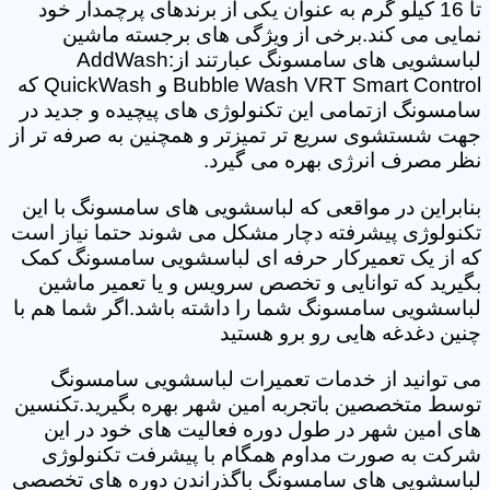
تا 16 کیلو گرم به عنوان یکی از برندهای پرچمدار خود
نمایی می کند.برخی از ویژگی های برجسته ماشین
لباسشویی های سامسونگ عبارتند از:AddWash
Bubble Wash VRT Smart Control و QuickWash که
سامسونگ ازتمامی این تکنولوژی های پیچیده و جدید در
جهت شستشوی سریع تر تمیزتر و همچنین به صرفه تر از
نظر مصرف انرژی بهره می گیرد.
بنابراین در مواقعی که لباسشویی های سامسونگ با این
تکنولوژی پیشرفته دچار مشکل می شوند حتما نیاز است
که از یک تعمیرکار حرفه ای لباسشویی سامسونگ کمک
بگیرید که توانایی و تخصص سرویس و یا تعمیر ماشین
لباسشویی سامسونگ شما را داشته باشد.اگر شما هم با
چنین دغدغه هایی رو برو هستید
می توانید از خدمات تعمیرات لباسشویی سامسونگ
توسط متخصصین باتجربه امین شهر بهره بگیرید.تکنسین
های امین شهر در طول دوره فعالیت های خود در این
شرکت به صورت مداوم همگام با پیشرفت تکنولوژی
لباسشویی های سامسونگ باگذراندن دوره های تخصصی