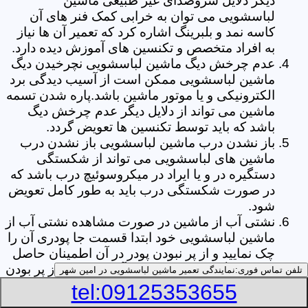
دیگر دلایل سروصدای غیر طبیعی ماشین
لباسشویی می توان به خرابی کمک فنر های آن
کاسه نمد و بلبرینگ اشاره کرد که تعمیر آن ها نیاز
به افراد متخصص و تکنسین های آموزش دیده دارد.
عدم چرخش دیگ ماشین لباسشویی نچرخیدن دیگ
ماشین لباسشویی ممکن است از آسیب دیدگی برد
الکترونیکی و یا موتور ماشین باشد.پاره شدن تسمه
ماشین می تواند از دلایل دیگر عدم چرخش دیگ
باشد که باید توسط تکنسین ها تعویض گردد.
باز نشدن درب ماشین لباسشویی باز نشدن درب
ماشین های لباسشویی می تواند از شکستگی
دستگیره در و یا ایراد در میکروسوئیچ درب باشد که
در صورت شکستگی درب باید به طور کامل تعویض
شود.
نشتی آب از ماشین در صورت مشاهده نشتی آب از
ماشین لباسشویی خود ابتدا قسمت جا پودری آن را
چک نمایید و از پر نبودن پودر در آن اطمینان حاصل
کنید.زیرا گاهی اوقات نشتی آب می تواند از پر بودن
تلفن تماس فوری:
نمایندگی تعمیر ماشین لباسشویی در امین شهر
بیش از حد جا پودری از پودر باشد.از دیگر علل ها
tel:09125353655
می توان به پارگی لاستیک دور درب ماشین شلنگ