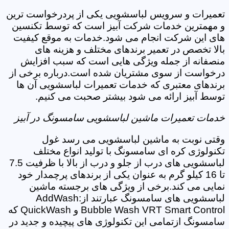
تعمیرات و سرویس لباسشویی یکی از پردرخواست ترین
و مهمترین خدمات شرکت آبیز است که توسط تکنسین
های این شرکت انجام می شود.خدمات به موقع کیفیت
بالا تخصص در تعمیر برندهای مختلف و هزینه های
منصفانه از جمله ویژگی هایی است که سبب افزایش
درخواست از سوی مشتریان شده است.درباره برخی از
برندهای معتبری که خدمات تعمیرات لباسشویی آن ها
توسط آبیز ارائه می شود بیشتر صحبت می کنیم.
خدمات تعمیرات ماشین لباسشویی سامسونگ در آبیز
وقتی نوبت به ماشین لباسشویی می رسد غول
تکنولوژی کره ای سامسونگ با تولید انواع مختلف
لباسشویی های درب از جلو و درب از بالا با ظرفیت 7.5
تا 16 کیلو گرم به عنوان یکی از برندهای پرچمدار خود
نمایی می کند.برخی از ویژگی های برجسته ماشین
لباسشویی های سامسونگ عبارتند از:AddWash
Bubble Wash VRT Smart Control و QuickWash که
سامسونگ ازتمامی این تکنولوژی های پیچیده و جدید در