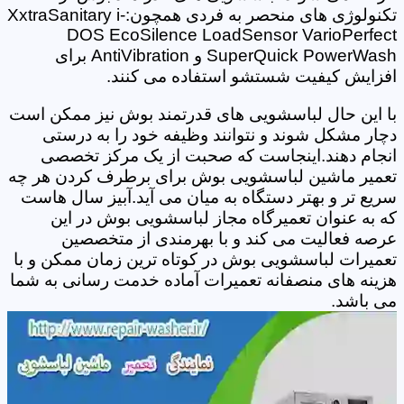
تکنولوژی های منحصر به فردی همچون:XxtraSanitary i-
DOS EcoSilence LoadSensor VarioPerfect
SuperQuick PowerWash و AntiVibration برای
افزایش کیفیت شستشو استفاده می کنند.
با این حال لباسشویی های قدرتمند بوش نیز ممکن است
دچار مشکل شوند و نتوانند وظیفه خود را به درستی
انجام دهند.اینجاست که صحبت از یک مرکز تخصصی
تعمیر ماشین لباسشویی بوش برای برطرف کردن هر چه
سریع تر و بهتر دستگاه به میان می آید.آبیز سال هاست
که به عنوان تعمیرگاه مجاز لباسشویی بوش در این
عرصه فعالیت می کند و با بهرمندی از متخصصین
تعمیرات لباسشویی بوش در کوتاه ترین زمان ممکن و با
هزینه های منصفانه تعمیرات آماده خدمت رسانی به شما
می باشد.