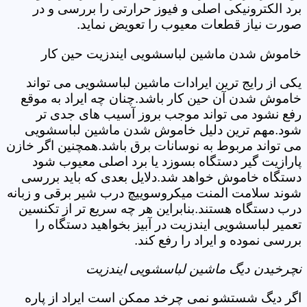
برد الکترونیکی اصلی و فیوز حرارتی را بررسی و در
صورت نیاز قطعات معیوب را تعویض نماید.
خاموش شدن ماشین لباسشویی ایندزیت حین کار
یکی از رایج ترین ایرادات ماشین لباسشویی می تواند
خاموش شدن آن حین کار باشد.چنان چه ایراد به موقع
رفع نشود می تواند موجب بروز آسیب های جدی تر
شود.مهم ترین دلیل خاموش شدن ماشین لباسشویی
می تواند مربوط به نوسانات برق باشد.همچنین اگر خازن
پارازیت گیر دستگاه بسوزد یا برد اصلی معیوب شود
دستگاه خاموش خواهد شد.دلایل بعدی که باید بررسی
شوند سلامت المنت میکروسوییچ درب شیر برقی و زبانه
درب دستگاه هستند.بنابراین هر چه سریع تر از تکنسین
تعمیر لباسشویی ایندزیت در آبیز بخواهید دستگاه را
بررسی نموده و ایراد را رفع کند.
نچرخیدن دیگ ماشین لباسشویی ایندزیت
اگر دیگ شستشو نمی چرخد ممکن است ایراد از پاره