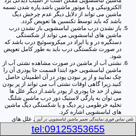
ماشین لباسشویی ممکن است از آسیب دیدگی برد
الکترونیکی و یا موتور ماشین باشد.پاره شدن تسمه
ماشین می تواند از دلایل دیگر عدم چرخش دیگ
باشد که باید توسط تکنسین ها تعویض گردد.
باز نشدن درب ماشین لباسشویی باز نشدن درب
ماشین های لباسشویی می تواند از شکستگی
دستگیره در و یا ایراد در میکروسوئیچ درب باشد که
در صورت شکستگی درب باید به طور کامل تعویض
شود.
نشتی آب از ماشین در صورت مشاهده نشتی آب از
ماشین لباسشویی خود ابتدا قسمت جا پودری آن را
چک نمایید و از پر نبودن پودر در آن اطمینان حاصل
کنید.زیرا گاهی اوقات نشتی آب می تواند از پر بودن
بیش از حد جا پودری از پودر باشد.از دیگر علل ها
می توان به پارگی لاستیک دور درب ماشین شلنگ
تخلیه خرطومی زیر دیگ و یا شکستگی دیگ ماشین
های لباسشویی اشاره کرد.
خشک نکردن لباس ها یکی از بیشترین علل های
تلفن تماس فوری:
نمایندگی تعمیر ماشین لباسشویی در آبیز
خشک نکردن لباس ها توسط ماشین های
tel:09125353655
لباسشویی پر کردن دیگ آن ها بیش از حد ظرفیت